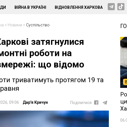
НДИ
ВІЙНА В УКРАЇНІ
ВІДНОВЛЕННЯ ХАРКОВА
на
>
Новини
>
Суспільство
Г
Харкові затягнулися
монтні роботи на
змережі: що відомо
оти триватимуть протягом 19 та
травня
Ро
ци
2026, 09:06
Дар'я Кричун
Поділитися
Ха
06.