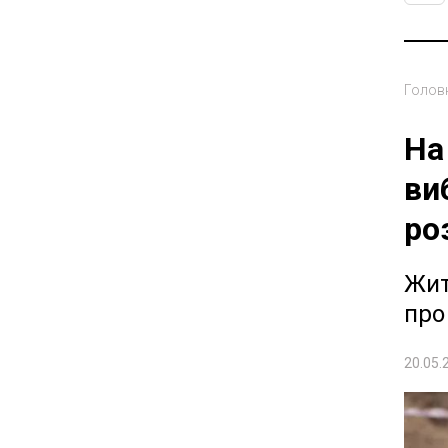
Голов
На
ви
ро
Жит
про
20.05.