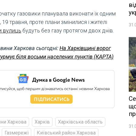
ві
ук
початку газовики планувала виконати їх одним
 19 травня, проте плани змінилися і жителі
31.
и вулиць
будуть без газу протягом двох днів.
вини Харкова сьогодні:
На Харківщині ворог
урмує біля восьми населених пунктів (КАРТА)
Се
що
пр
ни Харкова
Харків
Харківська область
31.
Газмережі
Київський район Харкова