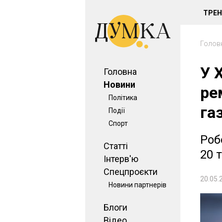
ТРЕ
Голов
У 
Головна
Новини
ре
Політика
га
Події
Спорт
Роб
Статті
20 
Інтерв'ю
Спецпроєкти
20.05.
Новини партнерів
Блоги
Відео