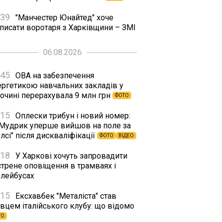
:39
"Манчестер Юнайтед" хоче
дписати воротаря з Харківщини – ЗМІ
06.08.2026
:45
ОВА на забезпечення
ергетикою навчальних закладів у
сочині перерахувала 9 млн грн
ФОТО
:15
Оплески трибун і новий номер:
 Мудрик уперше вийшов на поле за
лсі" після дискваліфікації
ФОТО
ВІДЕО
:18
У Харкові хочуть запровадити
стрене оповіщення в трамваях і
олейбусах
:15
Ексхавбек "Металіста" став
вцем італійського клубу: що відомо
ТО