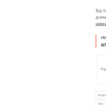
Від 
днем,
низк
Но
шт
нови
газ