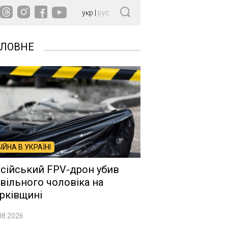
укр
|
рус
ОЛОВНЕ
ВІЙНА В УКРАЇНІ
сійський FPV-дрон убив
вільного чоловіка на
рківщині
08.2026