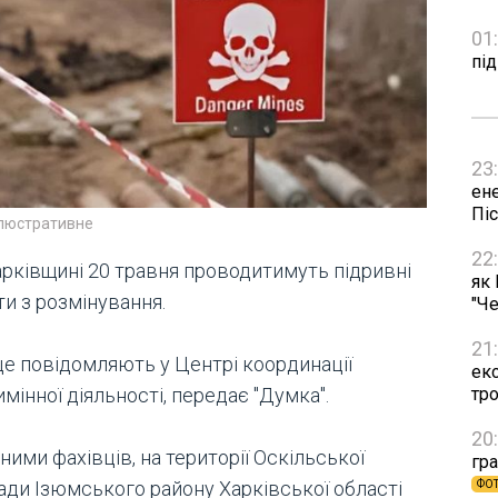
01
пі
23
ен
Пі
ілюстративне
22
арківщині 20 травня проводитимуть підривні
як
и з розмінування.
"Че
21
це повідомляють у Центрі координації
ек
мінної діяльності, передає "Думка".
тр
20
ними фахівців, на території Оскільської
гра
ади Ізюмського району Харківської області
ФО