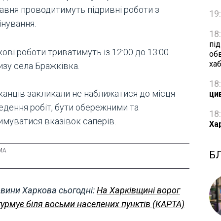
равня проводитимуть підривні роботи з
19
інування.
18
пі
ові роботи триватимуть із 12:00 до 13:00
об
ха
изу села Бражківка.
18
анців закликали не наближатися до місця
ци
едення робіт, бути обережними та
18
имуватися вказівок саперів.
Ха
Б
вини Харкова сьогодні:
На Харківщині ворог
урмує біля восьми населених пунктів (КАРТА)