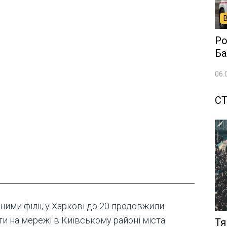
Ро
Ба
06.
СТ
ними філії, у Харкові до 20 продовжили
и на мережі в Київському районі міста.
Тя