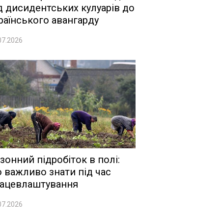
д дисидентських кулуарів до
раїнського авангарду
07.2026
зонний підробіток в полі:
 важливо знати під час
ацевлаштування
07.2026