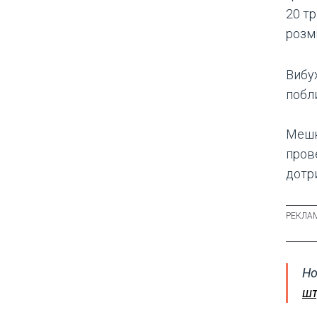
20 т
розм
Вибух
побл
Мешк
пров
дотр
Но
шт