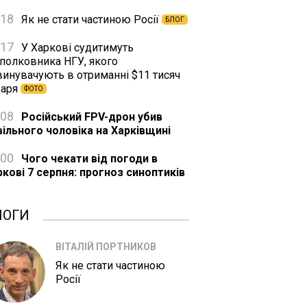
:18
Як не стати частиною Росії
БЛОГ
:17
У Харкові судитимуть
дполковника НГУ, якого
винувачують в отриманні $11 тисяч
баря
ФОТО
:08
Російський FPV-дрон убив
вільного чоловіка на Харківщині
:00
Чого чекати від погоди в
ркові 7 серпня: прогноз синоптиків
ЛОГИ
ВІТАЛІЙ ПОРТНИКОВ
Як не стати частиною
Росії