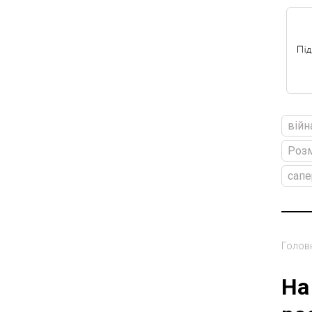
війн
Розм
сапе
Голов
На