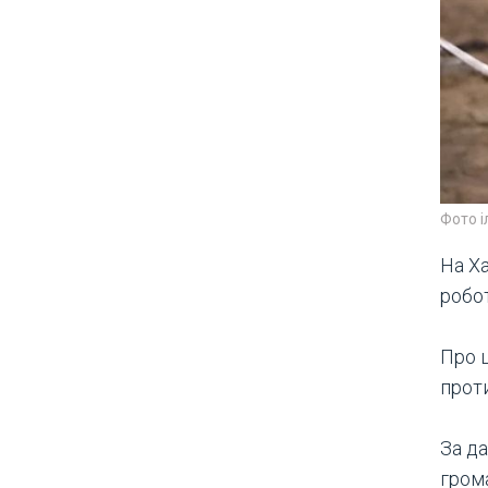
Фото 
На Х
робот
Про 
проти
За да
гром