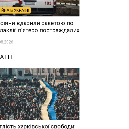
ВІЙНА В УКРАЇНІ
сіяни вдарили ракетою по
лаклії: п’ятеро постраждалих
08.2026
АТТІ
глість харківської свободи: