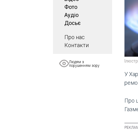
Фото
Аудіо
Досьє
Про нас
Контакти
Ілюст
Людям з
порушенням зору
У Ха
ремо
Про ц
Газме