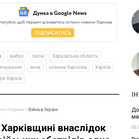
а
вибух
Ізюм
Харківська область
інування
міна
новини Харкова
Харків
ри Харків
ІН
До
на
>
Новини
>
Війна в Україні
ма
 Харківщині внаслідок
05.