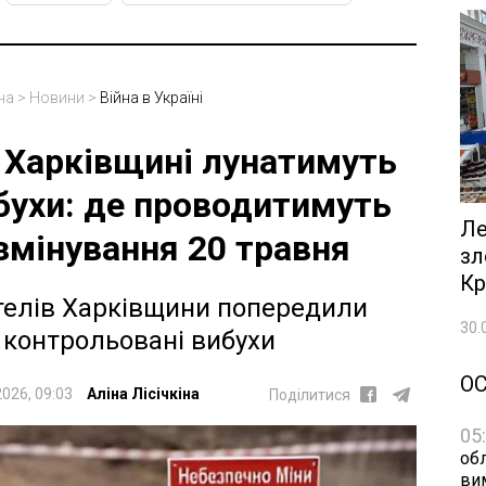
на
>
Новини
>
Війна в Україні
 Харківщині лунатимуть
бухи: де проводитимуть
Ле
змінування 20 травня
зл
Кр
елів Харківщини попередили
30.
 контрольовані вибухи
О
2026, 09:03
Аліна Лісічкіна
Поділитися
05
обл
ви