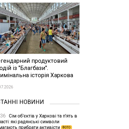
гендарний продуктовий
одій із "Благбази".
имінальна історія Харкова
07.2026
СТАННІ НОВИНИ
:36
Сім об’єктів у Харкові та п’ять в
асті: які радянські символи
магають прибрати активісти
ФОТО