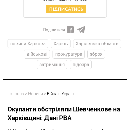
Поділитися
новини Харкова
Харків
Харківська область
військові
прокуратура
зброя
затримання
підозра
Головна
>
Новини
>
Війна в Україні
Окупанти обстріляли Шевченкове на
Харківщині: Дані РВА