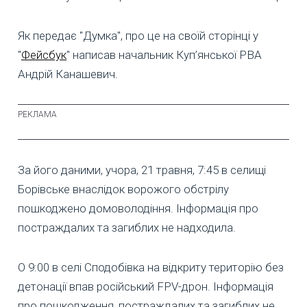
Як передає "Думка", про це на своїй сторінці у
"
Фейсбук
" написав начальник Куп’янської РВА
Андрій Канашевич.
За його даними, учора, 21 травня, 7:45 в селищі
Борівське внаслідок ворожого обстрілу
пошкоджено домоволодіння. Інформація про
постраждалих та загиблих не надходила.
О 9:00 в селі Сподобівка на відкриту територію без
детонації впав російський FPV-дрон. Інформація
про пошкодження, постраждалих та загиблих не