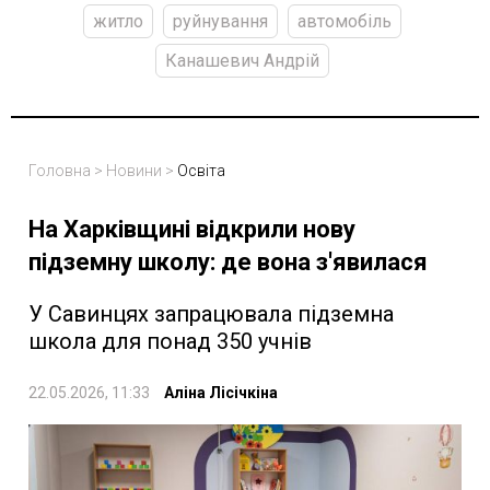
житло
руйнування
автомобіль
Канашевич Андрій
Головна
>
Новини
>
Освіта
На Харківщині відкрили нову
підземну школу: де вона з'явилася
У Савинцях запрацювала підземна
школа для понад 350 учнів
22.05.2026, 11:33
Аліна Лісічкіна