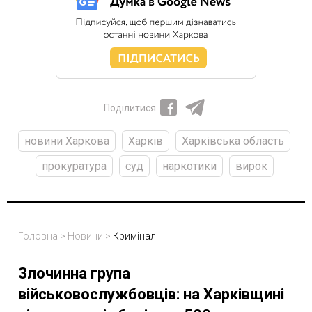
Поділитися
новини Харкова
Харків
Харківська область
прокуратура
суд
наркотики
вирок
Головна
>
Новини
>
Кримінал
Злочинна група
військовослужбовців: на Харківщині