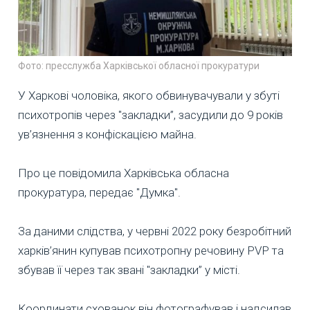
Фото: пресслужба Харківської обласної прокуратури
У Харкові чоловіка, якого обвинувачували у збуті
психотропів через "закладки”, засудили до 9 років
ув’язнення з конфіскацією майна.
Про це повідомила Харківська обласна
прокуратура, передає "Думка".
За даними слідства, у червні 2022 року безробітний
харків’янин купував психотропну речовину PVP та
збував її через так звані "закладки” у місті.
Координати схованок він фотографував і надсилав