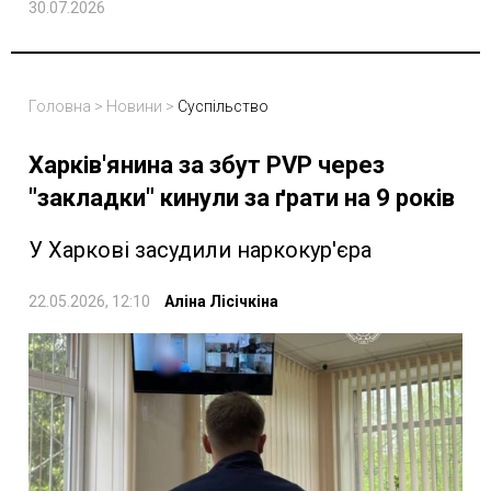
30.07.2026
Головна
>
Новини
>
Суспільство
Харків'янина за збут PVP через
"закладки" кинули за ґрати на 9 років
У Харкові засудили наркокур'єра
22.05.2026, 12:10
Аліна Лісічкіна