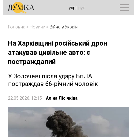
укр
|
рус
Головна
>
Новини
>
Війна в Україні
На Харківщині російський дрон
атакував цивільне авто: є
постраждалий
У Золочеві після удару БпЛА
постраждав 66-річний чоловік
22.05.2026, 12:15
Аліна Лісічкіна