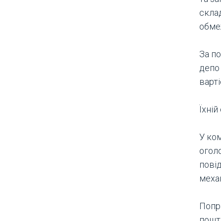
скла
обме
За п
депо
варті
Їхній
У ко
огол
пові
меха
Попр
пошт