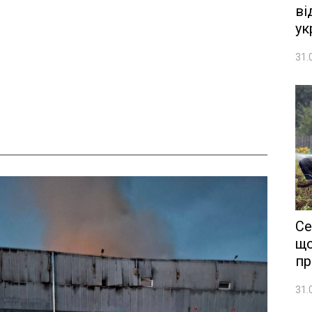
ві
ук
31.
Се
що
пр
31.