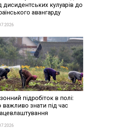
д дисидентських кулуарів до
раїнського авангарду
07.2026
зонний підробіток в полі:
 важливо знати під час
ацевлаштування
07.2026