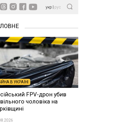
укр
|
рус
ОЛОВНЕ
ВІЙНА В УКРАЇНІ
сійський FPV-дрон убив
вільного чоловіка на
рківщині
08.2026