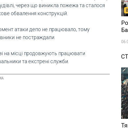
удівлі, через що виникла пожежа та сталося
кове обвалення конструкцій.
Ро
омент атаки депо не працювало, тому
Ба
івники не постраждали.
06.
зі на місці продовжують працювати
СТ
вальники та екстрені служби.
Тя