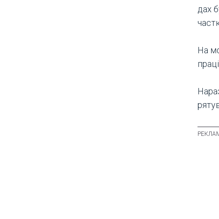
дах б
част
На м
прац
Нара
ряту