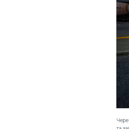
Чере
та з