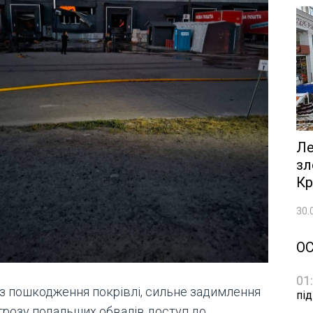
Ле
зл
Кр
30.
О
01
з пошкодження покрівлі, сильне задимлення
пі
агрозу подальших обвалів доступ до