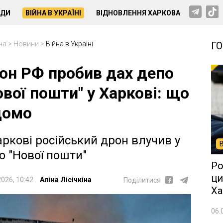
НДИ
ВІЙНА В УКРАЇНІ
ВІДНОВЛЕННЯ ХАРКОВА
на
>
Новини
>
Війна в Україні
Г
он РФ пробив дах депо
ової пошти" у Харкові: що
домо
аркові російський дрон влучив у
о "Нової пошти"
Ро
ци
2026, 10:42
Аліна Лісічкіна
Поділитися
Ха
06.