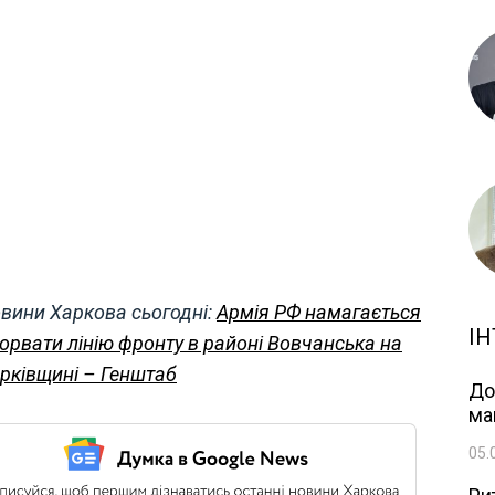
вини Харкова сьогодні:
Армія РФ намагається
ІН
орвати лінію фронту в районі Вовчанська на
рківщині – Генштаб
До
ма
05.