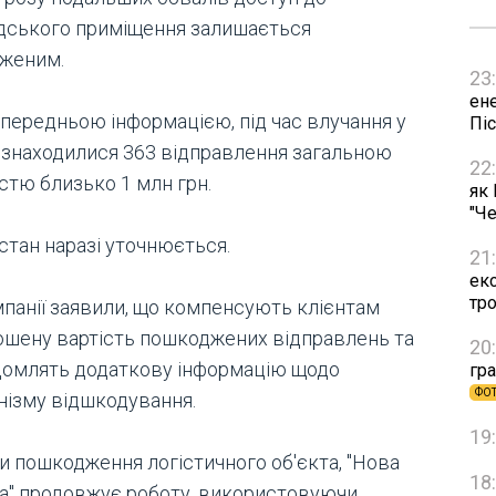
дського приміщення залишається
женим.
23
ен
опередньою інформацією, під час влучання у
Пі
 знаходилися 363 відправлення загальною
22
стю близько 1 млн грн.
як
"Че
 стан наразі уточнюється.
21
ек
тр
мпанії заявили, що компенсують клієнтам
ошену вартість пошкоджених відправлень та
20
домлять додаткову інформацію щодо
гра
ФО
нізму відшкодування.
19
и пошкодження логістичного об'єкта, "Нова
18
а" продовжує роботу, використовуючи