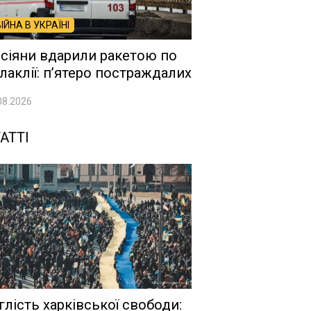
ВІЙНА В УКРАЇНІ
сіяни вдарили ракетою по
лаклії: п’ятеро постраждалих
08.2026
АТТІ
глість харківської свободи: