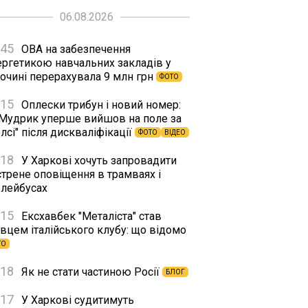
06.08.2026
:45
ОВА на забезпечення
ергетикою навчальних закладів у
сочині перерахувала 9 млн грн
ФОТО
:15
Оплески трибун і новий номер:
 Мудрик уперше вийшов на поле за
лсі" після дискваліфікації
ФОТО
ВІДЕО
:18
У Харкові хочуть запровадити
стрене оповіщення в трамваях і
олейбусах
:15
Ексхавбек "Металіста" став
вцем італійського клубу: що відомо
ТО
:18
Як не стати частиною Росії
БЛОГ
:17
У Харкові судитимуть