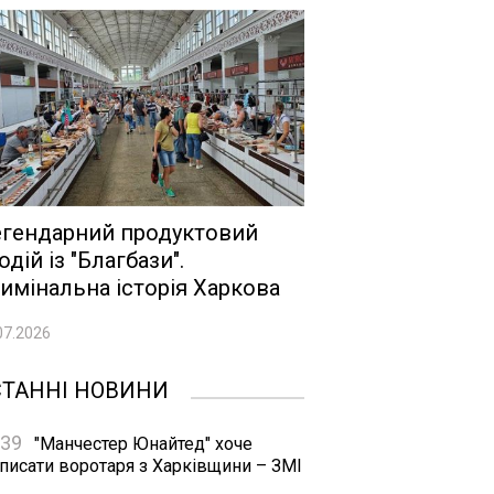
гендарний продуктовий
одій із "Благбази".
имінальна історія Харкова
07.2026
СТАННІ НОВИНИ
:39
"Манчестер Юнайтед" хоче
дписати воротаря з Харківщини – ЗМІ