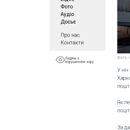
Фото
Аудіо
Досьє
Про нас
Контакти
Фото: 
Людям з
порушенням зору
У ніч
Харк
пошта
Як п
пошт
За д