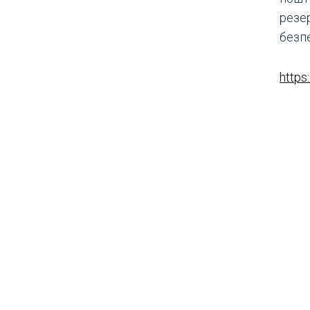
резер
безпе
https