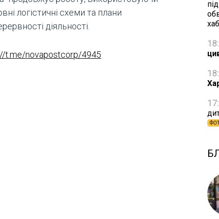
пі
вні логістичні схеми та плани
об
ха
рервності діяльності.
18
ци
://t.me/novapostcorp/4945
18
Ха
17
дит
ФО
Б