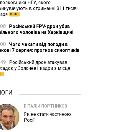
дполковника НГУ, якого
винувачують в отриманні $11 тисяч
баря
ФОТО
:08
Російський FPV-дрон убив
вільного чоловіка на Харківщині
:00
Чого чекати від погоди в
ркові 7 серпня: прогноз синоптиків
:49
Російський дрон атакував
садок у Золочеві: кадри з місця
ТО
ЛОГИ
ВІТАЛІЙ ПОРТНИКОВ
Як не стати частиною
Росії