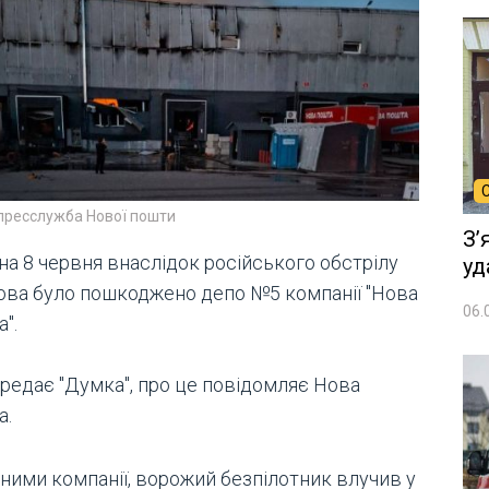
пресслужба Нової пошти
Зʼ
 на 8 червня внаслідок російського обстрілу
уд
ова було пошкоджено депо №5 компанії "Нова
06.
".
ередає "Думка", про це повідомляє Нова
а.
аними компанії, ворожий безпілотник влучив у