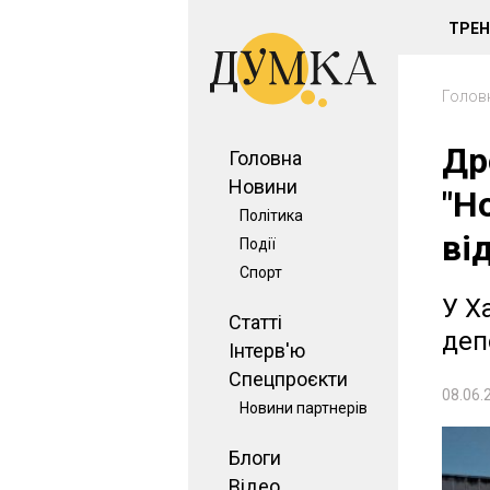
ТРЕ
Голов
Др
Головна
Новини
"Н
Політика
ві
Події
Спорт
У Х
Статті
деп
Інтерв'ю
Спецпроєкти
08.06.
Новини партнерів
Блоги
Відео