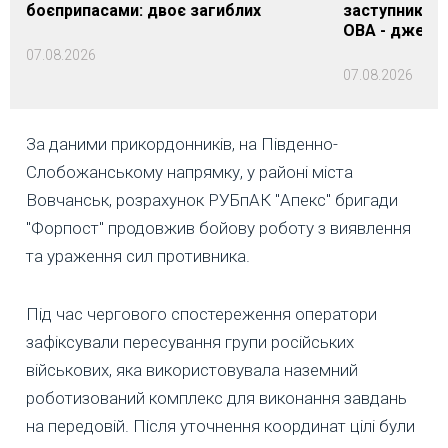
боєприпасами: двоє загиблих
заступника н
ОВА - джере
07.08.2026
07.08.2026
За даними прикордонників, на Південно-
Слобожанському напрямку, у районі міста
Вовчанськ, розрахунок РУБпАК "Апекс" бригади
"Форпост" продовжив бойову роботу з виявлення
та ураження сил противника.
Під час чергового спостереження оператори
зафіксували пересування групи російських
військових, яка використовувала наземний
роботизований комплекс для виконання завдань
на передовій. Після уточнення координат цілі були