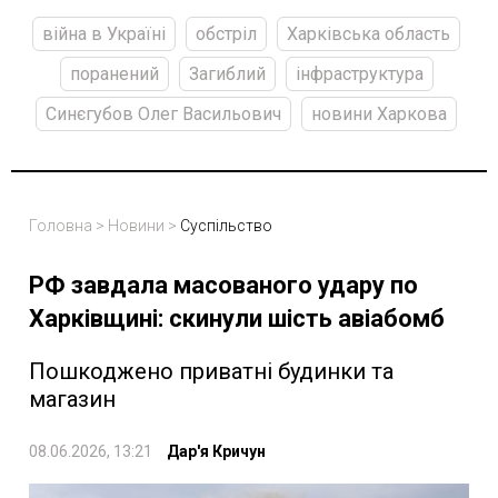
війна в Україні
обстріл
Харківська область
поранений
Загиблий
інфраструктура
Синєгубов Олег Васильович
новини Харкова
Головна
>
Новини
>
Суспільство
РФ завдала масованого удару по
Харківщині: скинули шість авіабомб
Пошкоджено приватні будинки та
магазин
08.06.2026, 13:21
Дар'я Кричун