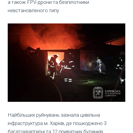
а також FPV-дрони та безпілотники
невстановленого типу.
Найбільших руйнувань зазнала цивільна
інфраструктура м. Харків, де пошкоджено 3
багатоквартирні та 12 приватних будинків,