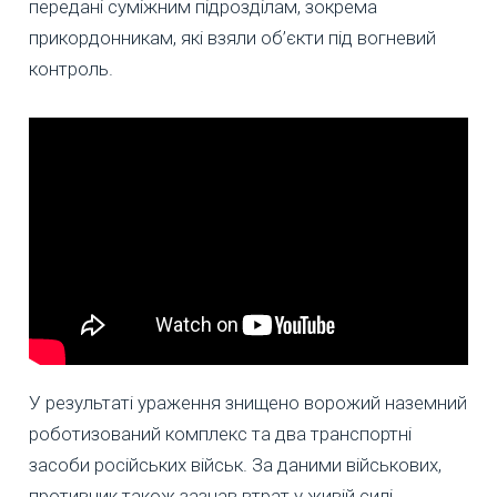
передані суміжним підрозділам, зокрема
прикордонникам, які взяли об’єкти під вогневий
контроль.
У результаті ураження знищено ворожий наземний
роботизований комплекс та два транспортні
засоби російських військ. За даними військових,
противник також зазнав втрат у живій силі.