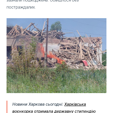
зазнали пошкоджень. Обійшлося без
постраждалих.
Новини Харкова сьогодні:
Харківська
воєнкорка отримала державну стипендію