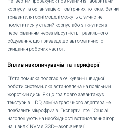
Четвертий прорахунок пов'язаний із габаритами
корпусу та організацією повітряних потоків. Великі
тривентиляторні моделі можуть фізично не
поміститися у старий корпус або зіткнутися з
перегріванням через відсутність правильного
обдування, що призведе до автоматичного
скидання робочих частот.
Вплив накопичувачів та периферії
П'ята помилка полягає в очікуванні швидкої
роботи системи, яка встановлена на повільний
жорсткий диск. Якщо гра довго завантажує
текстури з HDD, заміна графічного адаптера не
позбавить мікрофризів. Експерти Intel і Crucial
наголошують на необхідності встановлення ігор
на швидкі NVMe SSD-накопичувачі.