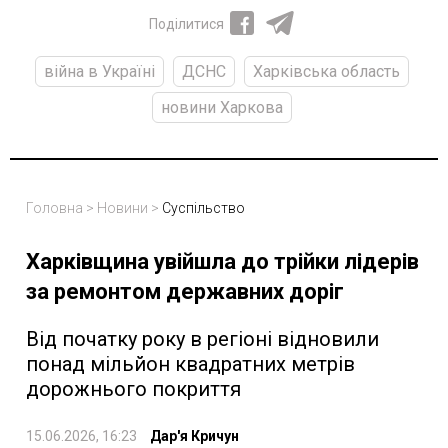
Поділитися
війна в Україні
ДСНС
Харківська область
новини Харкова
Головна
>
Новини
>
Суспільство
Харківщина увійшла до трійки лідерів
за ремонтом державних доріг
Від початку року в регіоні відновили
понад мільйон квадратних метрів
дорожнього покриття
15.06.2026, 16:23
Дар'я Кричун