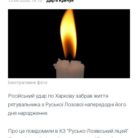
15.06.2026, 16:10
Дар'я Кричун
Ілюстративне фото
Російський удар по Харкову забрав життя
рятувальника з Руської Лозової напередодні його
дня народження.
Про це повідомили в КЗ "Русько-Лозівський ліцей"