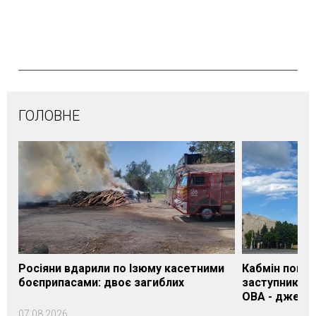
ГОЛОВНЕ
Росіяни вдарили по Ізюму касетними
Кабмін погод
боєприпасами: двоє загиблих
заступника н
ОВА - джере
07.08.2026