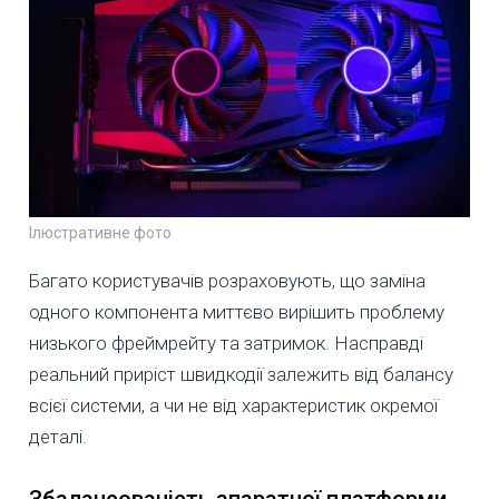
Ілюстративне фото
Багато користувачів розраховують, що заміна
одного компонента миттєво вирішить проблему
низького фреймрейту та затримок. Насправді
реальний приріст швидкодії залежить від балансу
всієї системи, а чи не від характеристик окремої
деталі.
Збалансованість апаратної платформи