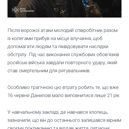
Після ворожої атаки молодий співробітник разом
із колегами прибув на місце влучання, щоб
допомагати людям та ліквідовувати наслідки
обстрілу. Під час виконання службових обов’язків
російські війська завдали повторного удару, який
став смертельним для рятувальників.
Особливо трагічною цю втрату робить те, що вже
16 червня Данилові мало виповнитися лише 21 рік.
У навчальному закладі, де навчався хлопець,
зазначили, що він до останнього залишався вірним
своєму покликанню та віддав життя, рятуючи