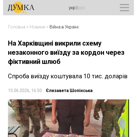
укр
|
рус
Головна
>
Новини
>
Війна в Україні
На Харківщині викрили схему
незаконного виїзду за кордон через
фіктивний шлюб
Спроба виїзду коштувала 10 тис. доларів
15.06.2026, 16:50
Єлизавета Шопінська