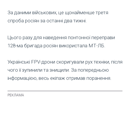
За даними військових, це щонайменше третя
спроба росіян за останні два тижні.
Цього разу для наведення понтонної переправи
128-ма бригада росіян використала МТ-ЛБ.
Українські FPV-дрони скоригували рух техніки, після
чого її зупинили та знищили. За попередньою
інформацією, весь екіпаж отримав поранення.