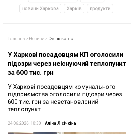
новини Харкова
Харків
продукти
Головна
>
Новини
>
Суспільство
У Харкові посадовцям КП оголосили
підозри через неіснуючий теплопункт
за 600 тис. грн
У Харкові посадовцям комунального
підприємства оголосили підозри через
600 тис. грн за невстановлений
теплопункт
24.06.2026, 10:30
Аліна Лісічкіна