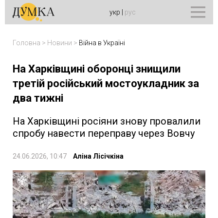
укр
|
рус
Головна
>
Новини
>
Війна в Україні
На Харківщині оборонці знищили
третій російський мостоукладник за
два тижні
На Харківщині росіяни знову провалили
спробу навести переправу через Вовчу
24.06.2026, 10:47
Аліна Лісічкіна