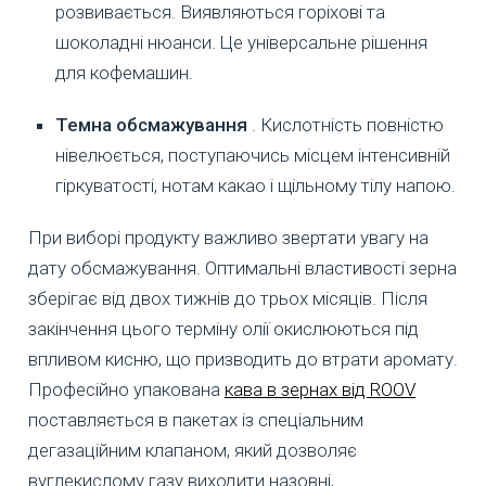
розвивається. Виявляються горіхові та
шоколадні нюанси. Це універсальне рішення
для кофемашин.
Темна обсмажування
. Кислотність повністю
нівелюється, поступаючись місцем інтенсивній
гіркуватості, нотам какао і щільному тілу напою.
При виборі продукту важливо звертати увагу на
дату обсмажування. Оптимальні властивості зерна
зберігає від двох тижнів до трьох місяців. Після
закінчення цього терміну олії окислюються під
впливом кисню, що призводить до втрати аромату.
Професійно упакована
кава в зернах від ROOV
поставляється в пакетах із спеціальним
дегазаційним клапаном, який дозволяє
вуглекислому газу виходити назовні,