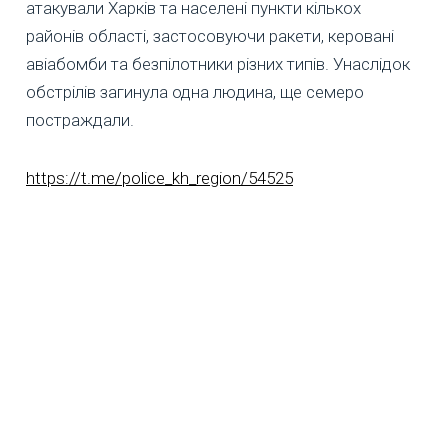
атакували Харків та населені пункти кількох
районів області, застосовуючи ракети, керовані
авіабомби та безпілотники різних типів. Унаслідок
обстрілів загинула одна людина, ще семеро
постраждали.
https://t.me/police_kh_region/54525