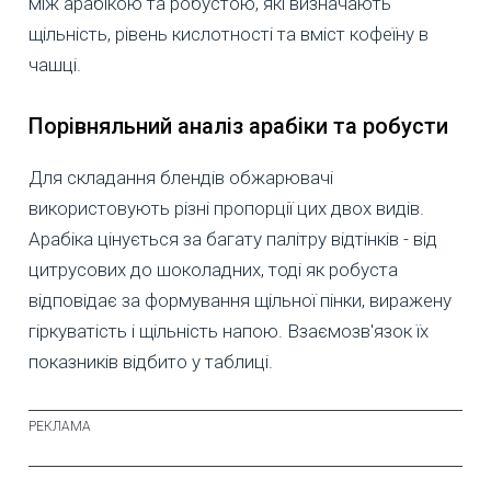
між арабікою та робустою, які визначають
щільність, рівень кислотності та вміст кофеїну в
чашці.
Порівняльний аналіз арабіки та робусти
Для складання блендів обжарювачі
використовують різні пропорції цих двох видів.
Арабіка цінується за багату палітру відтінків - від
цитрусових до шоколадних, тоді як робуста
відповідає за формування щільної пінки, виражену
гіркуватість і щільність напою. Взаємозв'язок їх
показників відбито у таблиці.