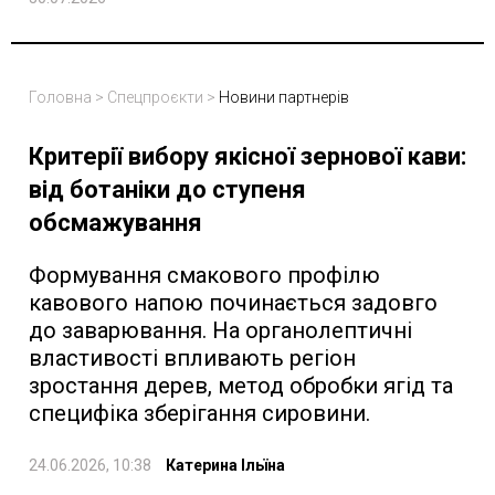
Головна
>
Спецпроєкти
>
Новини партнерів
Критерії вибору якісної зернової кави:
від ботаніки до ступеня
обсмажування
Формування смакового профілю
кавового напою починається задовго
до заварювання. На органолептичні
властивості впливають регіон
зростання дерев, метод обробки ягід та
специфіка зберігання сировини.
24.06.2026, 10:38
Катерина Ільїна