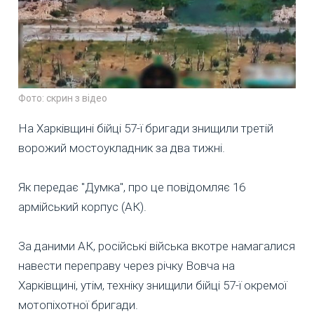
Фото: скрин з відео
На Харківщині бійці 57-ї бригади знищили третій
ворожий мостоукладник за два тижні.
Як передає "Думка", про це повідомляє 16
армійський корпус (АК).
За даними АК, російські війська вкотре намагалися
навести переправу через річку Вовча на
Харківщині, утім, техніку знищили бійці 57-ї окремої
мотопіхотної бригади.