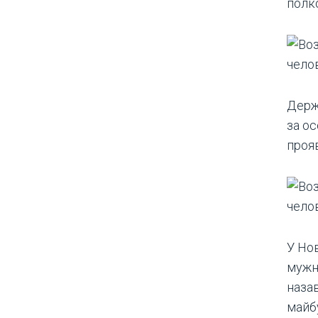
полко
Держ
за ос
прояв
У Но
мужні
наза
майбу