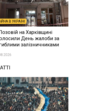
ВІЙНА В УКРАЇНІ
Лозовій на Харківщині
олосили День жалоби за
гиблими залізничниками
08.2026
АТТІ