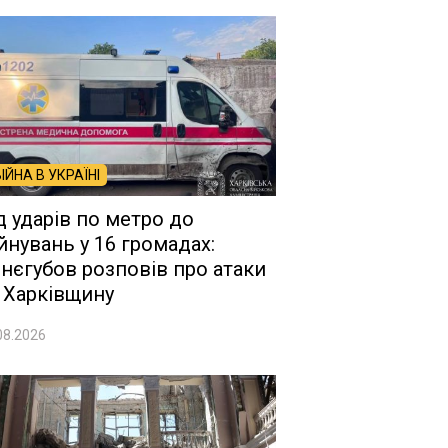
ВІЙНА В УКРАЇНІ
д ударів по метро до
йнувань у 16 громадах:
нєгубов розповів про атаки
 Харківщину
08.2026