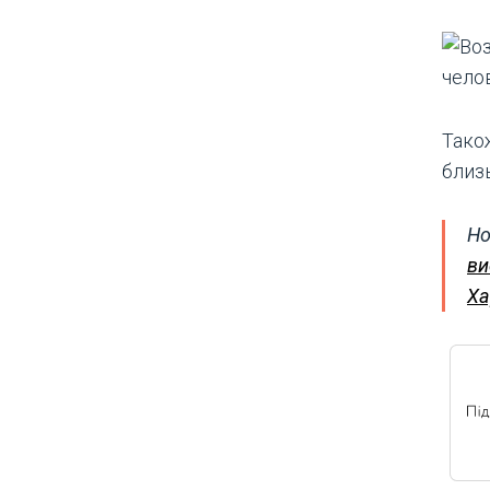
Тако
близ
Но
ви
Ха