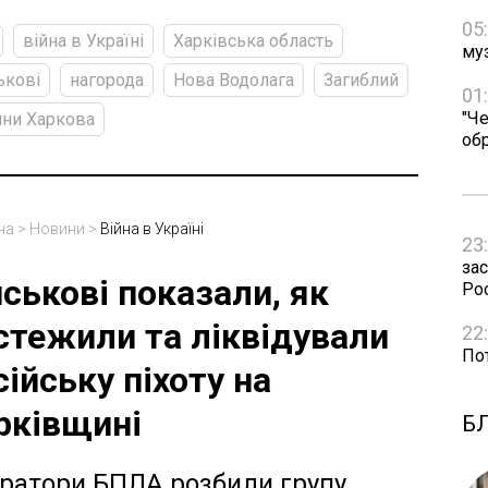
05
війна в Україні
Харківська область
му
ькові
нагорода
Нова Водолага
Загиблий
01
"Че
ни Харкова
об
на
>
Новини
>
Війна в Україні
23
зас
йськові показали, як
Рос
стежили та ліквідували
22
Пот
сійську піхоту на
рківщині
Б
ратори БПЛА розбили групу