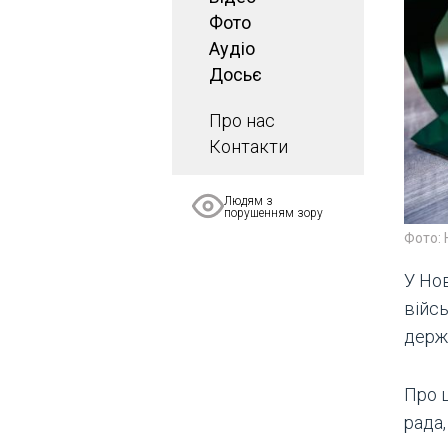
Фото
Аудіо
Досьє
Про нас
Контакти
Людям з
порушенням зору
Фото:
У Нов
війс
держ
Про 
рада,