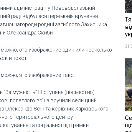
ними адміністрації, у Нововодолазькій
щній раді відбулася церемонія вручення
Тя
авної нагороди родині загиблого Захисника
ві
їни Олександра Скиби.
ук
31.
 "За мужність" ІІІ ступеня (посмертно)
кові полеглого воїна вручили селищний
ва Олександр Єсін та керівник Харківського
нного територіального центру
Се
що
лектування та соціальної підтримки,