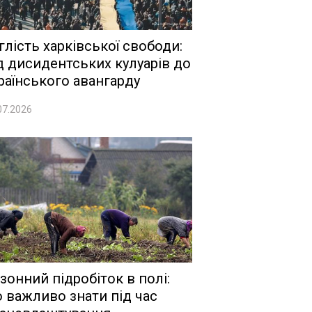
глість харківської свободи:
д дисидентських кулуарів до
раїнського авангарду
07.2026
зонний підробіток в полі:
 важливо знати під час