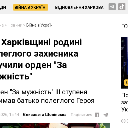
НДИ
ВІЙНА В УКРАЇНІ
ВІДНОВЛЕННЯ ХАРКОВА
на
>
Новини
>
Війна в Україні
Г
 Харківщині родині
леглого захисника
учили орден "За
жність"
ен "За мужність" ІІІ ступеня
По
имав батько полеглого Героя
за
Ук
2026, 15:44
Єлизавета Шопінська
Поділитися
08.