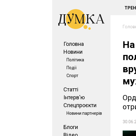
ТРЕ
Голов
На
Головна
Новини
по
Політика
вр
Події
Спорт
му
Статті
Орд
Інтерв'ю
Спецпроєкти
отр
Новини партнерів
30.06.
Блоги
Відео