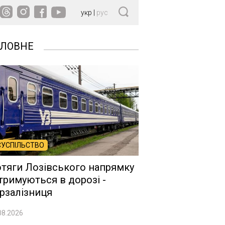
укр
|
рус
ОЛОВНЕ
СУСПІЛЬСТВО
тяги Лозівського напрямку
тримуються в дорозі -
рзалізниця
08.2026