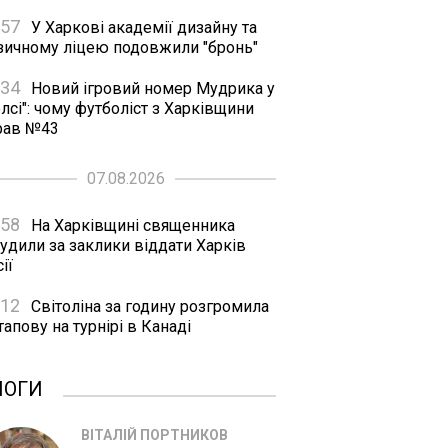
:57
У Харкові академії дизайну та
зичному ліцею подовжили "бронь"
:34
Новий ігровий номер Мудрика у
лсі": чому футболіст з Харківщини
рав №43
07.08.2026
:58
На Харківщині священника
удили за заклики віддати Харків
ії
:12
Світоліна за годину розгромила
апову на турнірі в Канаді
ЛОГИ
ВІТАЛІЙ ПОРТНИКОВ