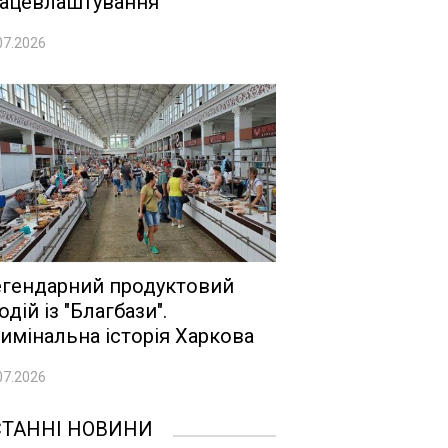
ацевлаштування
07.2026
гендарний продуктовий
одій із "Благбази".
имінальна історія Харкова
07.2026
СТАННІ НОВИНИ