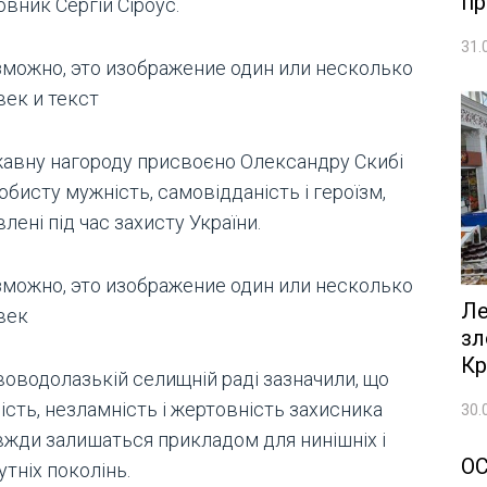
пр
вник Сергій Сіроус.
31.
авну нагороду присвоєно Олександру Скибі
обисту мужність, самовідданість і героїзм,
лені під час захисту України.
Ле
зл
Кр
воводолазькій селищній раді зазначили, що
сть, незламність і жертовність захисника
30.
вжди залишаться прикладом для нинішніх і
О
тніх поколінь.