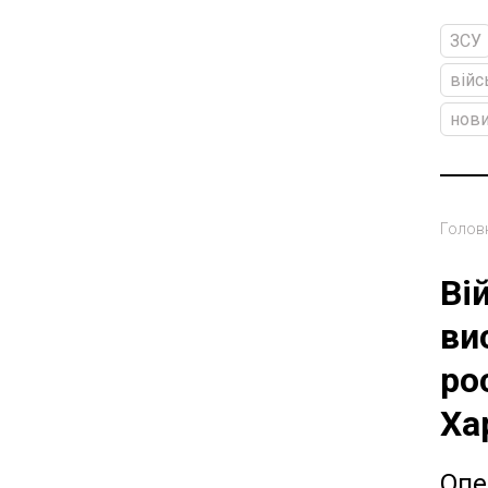
ЗСУ
війс
нови
Голов
Ві
ви
ро
Ха
Опе