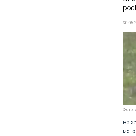
рос
30.06.
Фото: 
На Х
мото