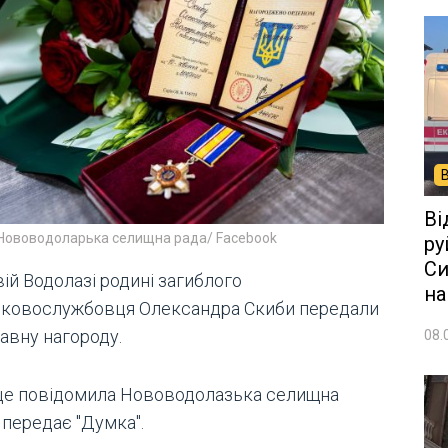
Ві
 Нововодолаpька селищна рада/ Facebook
ру
Си
ій Водолазі родині загиблого
на
ьковослужбовця Олександра Скиби передали
авну нагороду.
08.
це повідомила Нововодолазька селищна
 передає "Думка".