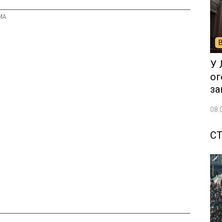
У 
ог
за
08.
СТ