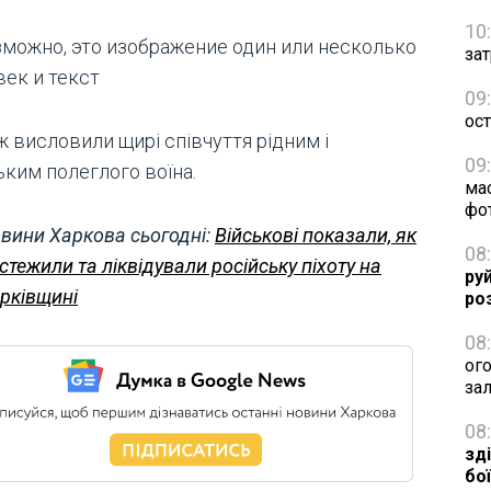
10
зат
09
ос
ж висловили щирі співчуття рідним і
09
ьким полеглого воїна.
ма
фо
вини Харкова сьогодні:
Військові показали, як
08
стежили та ліквідували російську піхоту на
ру
рківщині
ро
08
ог
за
08
зд
бо