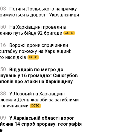
:03
Потяги Лозівського напрямку
римуються в дорозі - Укрзалізниця
:50
На Харківщині провели в
танню путь бійця 92 бригади
ФОТО
:16
Ворожі дрони спричинили
сштабну пожежу на Харківщині:
то наслідків
ФОТО
:50
Від ударів по метро до
йнувань у 16 громадах: Синєгубов
зповів про атаки на Харківщину
:38
У Лозовій на Харківщині
олосили День жалоби за загиблими
лізничниками
ФОТО
:09
У Харківській області ворог
ійснив 14 спроб прориву: географія
їв