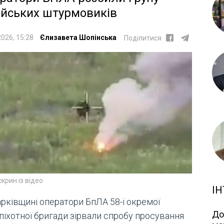
ійських штурмовиків
2026, 15:28
Єлизавета Шопінська
Поділитися
скрин із відео
ІН
арківщині оператори БпЛА 58-ї окремої
До
піхотної бригади зірвали спробу просування