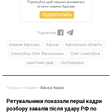
Поділитися
новини Харкова
Харків
Харківська область
Синєгубов Олег Васильович
Олег Синєгубов
ракетний удар
постраждалі
Головна
>
Новини
>
Війна в Україні
Рятувальники показали перші кадри
розбору завалів після удару РФ по