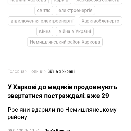
світло
електроенергія
відключення електроенергії
Харківобленерго
війна
війна в Україні
Немишлянський район Харкова
Головна
>
Новини
>
Війна в Україні
У Харкові до медиків продовжують
звертатися постраждалі: вже 29
Росіяни вдарили по Немишлянському
району
08.07.2026, 11:51
Дар'я Кричун