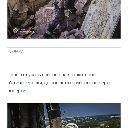
Одне з влучань припало на дах житлової
п'ятиповерхівки, де повністю зруйновано верхні
поверхи.