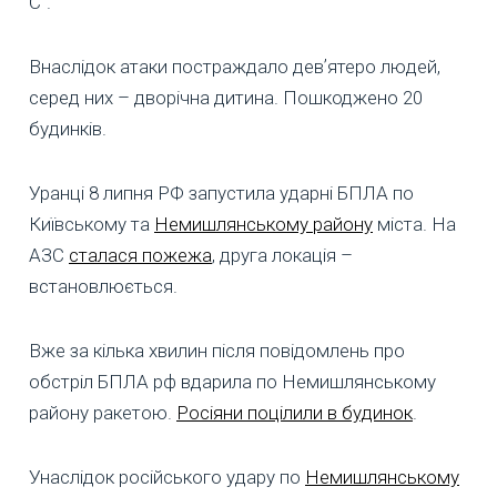
С".
Внаслідок атаки постраждало девʼятеро людей,
серед них – дворічна дитина. Пошкоджено 20
будинків.
Уранці 8 липня РФ запустила ударні БПЛА по
Київському та
Немишлянському району
міста. На
АЗС
сталася пожежа
, друга локація –
встановлюється.
Вже за кілька хвилин після повідомлень про
обстріл БПЛА рф вдарила по Немишлянському
району ракетою.
Росіяни поцілили в будинок
.
Унаслідок російського удару по
Немишлянському