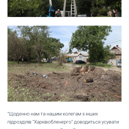
"Щоденно нам та нашим колегам з інших
підрозділів "Харківобленерго" доводиться усувати