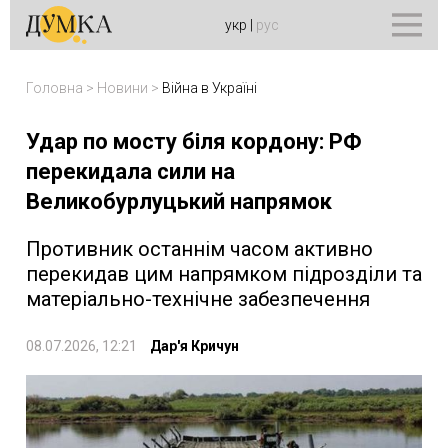
укр
|
рус
Головна
>
Новини
>
Війна в Україні
Удар по мосту біля кордону: РФ
перекидала сили на
Великобурлуцький напрямок
Противник останнім часом активно
перекидав цим напрямком підрозділи та
матеріально-технічне забезпечення
08.07.2026, 12:21
Дар'я Кричун