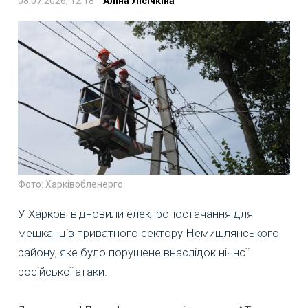
08.07.2026, 12:18
Аліна Лісічкіна
Фото: Харківобленерго
У Харкові відновили електропостачання для
мешканців приватного сектору Немишлянського
району, яке було порушене внаслідок нічної
російської атаки.