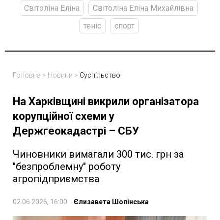
Світоліна Еліна
Світоліна Еліна Михайлівна
теніс
спорт
Головна
>
Новини
>
Суспільство
На Харківщині викрили організатора
корупційної схеми у
Держгеокадастрі – СБУ
Чиновники вимагали 300 тис. грн за
"безпроблемну" роботу
агропідприємства
02.06.2026, 16:00
Єлизавета Шопінська