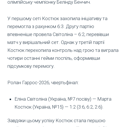
олімпійську чемпіонку Белінду Бенчич.
У першому сеті Костюк захопила ініціативу та
перемогла з рахунком 6:3. Другу партію
впевненіше провела Світоліна – 6:2, перевівши
матч у вирішальний сет. Однак у третій партії
Костюк перехопила контроль над грою та виграла
чотири останні гейми поспіль, оформивши
підсумкову перемогу.
Ролан Гаррос-2026, чвертьфінал:
Еліна Світоліна (Україна, №7 посіву) — Марта
Костюк (Україна, №15) — 1:2 (3:6, 6:2, 2:6).
Завдяки цьому успіху Костюк стала першою