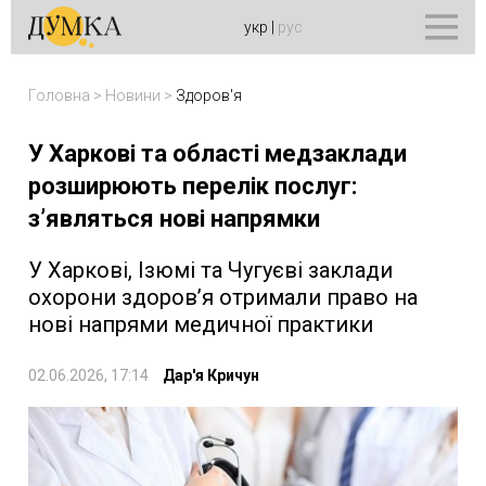
укр
|
рус
Головна
>
Новини
>
Здоров'я
У Харкові та області медзаклади
розширюють перелік послуг:
з’являться нові напрямки
У Харкові, Ізюмі та Чугуєві заклади
охорони здоров’я отримали право на
нові напрями медичної практики
02.06.2026, 17:14
Дар'я Кричун