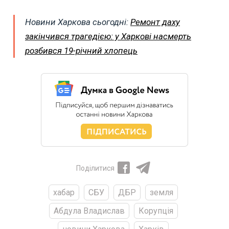
Новини Харкова сьогодні:
Ремонт даху
закінчився трагедією: у Харкові насмерть
розбився 19-річний хлопець
Поділитися
хабар
СБУ
ДБР
земля
Абдула Владислав
Корупція