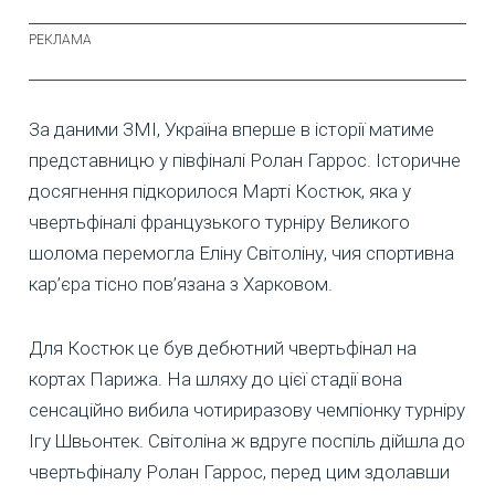
За даними ЗМІ, Україна вперше в історії матиме
представницю у півфіналі Ролан Гаррос. Історичне
досягнення підкорилося Марті Костюк, яка у
чвертьфіналі французького турніру Великого
шолома перемогла Еліну Світоліну, чия спортивна
кар’єра тісно пов’язана з Харковом.
Для Костюк це був дебютний чвертьфінал на
кортах Парижа. На шляху до цієї стадії вона
сенсаційно вибила чотириразову чемпіонку турніру
Ігу Швьонтек. Світоліна ж вдруге поспіль дійшла до
чвертьфіналу Ролан Гаррос, перед цим здолавши