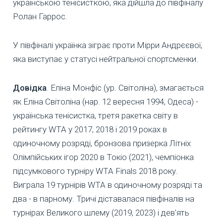
українською тенісисткою, яка дійшла до півфіналу
Ролан Гаррос.
У півфіналі українка зіграє проти Мірри Андрєєвої,
яка виступає у статусі нейтральної спортсменки.
Довідка
. Еліна Монфіс (ур. Світоліна), змагається
як Еліна Світоліна (нар. 12 вересня 1994, Одеса) -
українська тенісистка, третя ракетка світу в
рейтингу WTA у 2017, 2018 і 2019 роках в
одиночному розряді, бронзова призерка Літніх
Олімпійських ігор 2020 в Токіо (2021), чемпіонка
підсумкового турніру WTA Finals 2018 року.
Виграла 19 турнірів WTA в одиночному розряді та
два - в парному. Тричі діставалася півфіналів на
турнірах Великого шлему (2019, 2023) і дев'ять