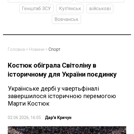
Генштаб ЗСУ
Куп'янськ
військові
Вовчанськ
Головна
>
Новини
>
Спорт
Костюк обіграла Світоліну в
історичному для України поєдинку
Українське дербі у чвертьфіналі
завершилося історичною перемогою
Марти Костюк
02.06.2026, 16:05
Дар'я Кричун