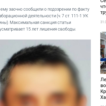
Се
чт
 ему заочно сообщили о подозрении по факту
тр
борационной деятельности (ч. 7 ст. 111-1 УК
ины). Максимальная санкция статьи
31.
усматривает 15 лет лишения свободы.
Ле
во
Кр
Ха