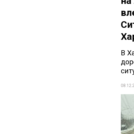
на
вл
Си
Ха
В Х
дор
сит
08.12.