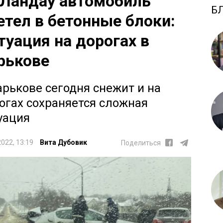
 Ландау автомобиль
Б
етел в бетонные блоки:
туация на дорогах в
рькове
арькове сегодня снежит и на
огах сохраняется сложная
уация
2022, 13:19
Вита Дубовик
Поделиться