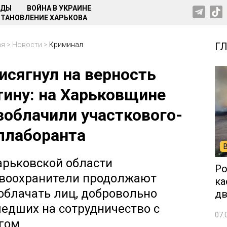
НДЫ
ВОЙНА В УКРАИНЕ
ТАНОВЛЕНИЕ ХАРЬКОВА
ая
>
Новости
>
Криминал
Г
исягнул на верность
тину: на Харьковщине
зоблачили участкового-
ллаборанта
арьковской области
Ро
воохранители продолжают
ка
облачать лиц, добровольно
дв
едших на сотрудничество с
07.
гом