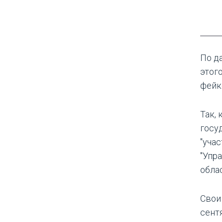
По д
этог
фейк
Так,
госу
"уча
"Упр
облас
Свои
сент