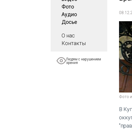
Фото
08.12.
Аудио
Досье
О нас
Контакты
Людям с нарушением
зрения
Фото 
В Ку
окку
"пра