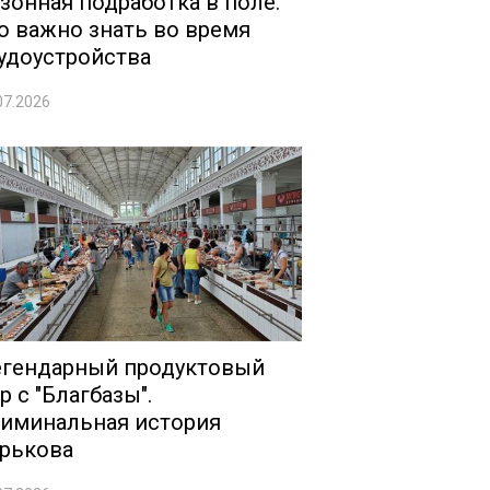
зонная подработка в поле:
о важно знать во время
удоустройства
07.2026
гендарный продуктовый
р с "Благбазы".
иминальная история
рькова