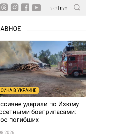
укр
|
рус
ЛАВНОЕ
ВОЙНА В УКРАИНЕ
ссияне ударили по Изюму
ссетными боеприпасами:
ое погибших
08.2026