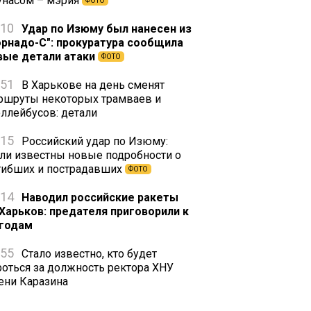
унасом – мэрия
ФОТО
:10
Удар по Изюму был нанесен из
орнадо-С": прокуратура сообщила
вые детали атаки
ФОТО
:51
В Харькове на день сменят
ршруты некоторых трамваев и
оллейбусов: детали
:15
Российский удар по Изюму:
али известны новые подробности о
гибших и пострадавших
ФОТО
:14
Наводил российские ракеты
 Харьков: предателя приговорили к
 годам
:55
Стало известно, кто будет
роться за должность ректора ХНУ
ени Каразина