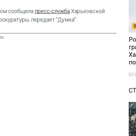
том сообщила
пресс-служба
Харьковской
рокуратуры, передает "Думка".
Ро
гр
Ха
по
07.
С