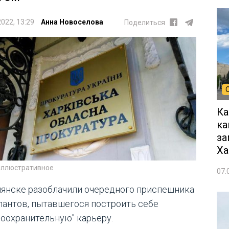
2022, 13:29
Анна Новоселова
Поделиться
Ка
ка
за
Ха
иллюстративное
07.
пянске разоблачили очередного приспешника
пантов, пытавшегося построить себе
воохранительную" карьеру.