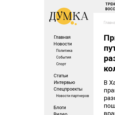
ТРЕ
ВОСС
Главн
Пр
Главная
Новости
пу
Политика
ра
События
Спорт
ко
Статьи
В Х
Интервью
Спецпроекты
пра
Новости партнеров
раз
пош
Блоги
вра
Видео