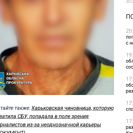
30.
П
20
по
с н
19
обл
сос
17
об
ра
17
тайте также:
Харьковская чиновница, которую
сп
ватила СБУ, попадала в поле зрения
17
рналистов из-за неоднозначной карьеры
ра
ДОКУМЕНТ)