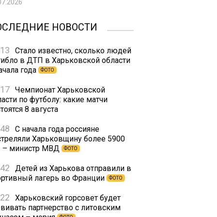
07.2026
ОСЛЕДНИЕ НОВОСТИ
:13
Стало известно, сколько людей
гибло в ДТП в Харьковской области
ачала года
ФОТО
:17
Чемпионат Харьковской
асти по футболу: какие матчи
тоятся 8 августа
:48
С начала года россияне
стреляли Харьковщину более 5900
з – министр МВД
ФОТО
:42
Детей из Харькова отправили в
ортивный лагерь во Франции
ФОТО
:22
Харьковский горсовет будет
звивать партнерство с литовским