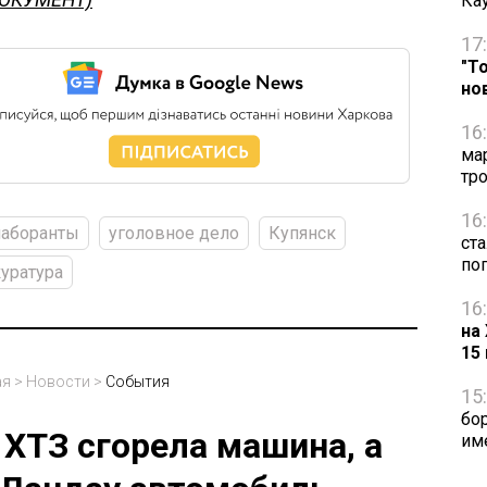
Ка
17
"Т
но
16
ма
тр
16
лаборанты
уголовное дело
Купянск
ст
по
уратура
16
на
15
ая
>
Новости
>
События
15
бо
 ХТЗ сгорела машина, а
им