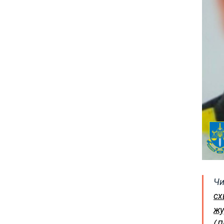
Чи
сх
жу
(