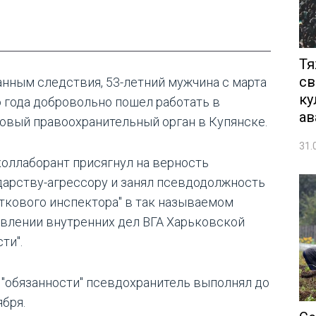
Тя
св
анным следствия, 53-летний мужчина с марта
ку
о года добровольно пошел работать в
ав
овый правоохранительный орган в Купянске.
31.
 коллаборант присягнул на верность
дарству-агрессору и занял псевдодолжность
сткового инспектора" в так называемом
авлении внутренних дел ВГА Харьковской
ти".
 "обязанности" псевдохранитель выполнял до
ября.