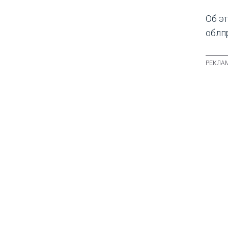
Об э
облп