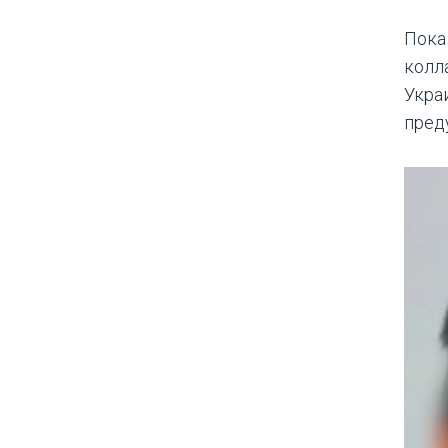
Пока
колла
Укра
пред