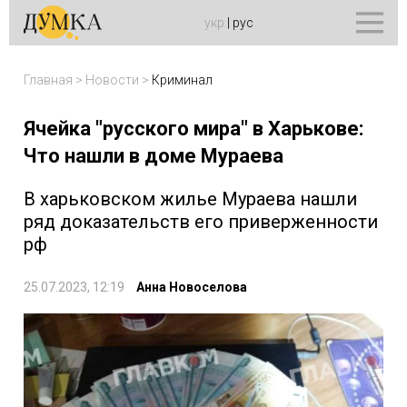
укр
|
рус
Главная
>
Новости
>
Криминал
Ячейка "русского мира" в Харькове:
Что нашли в доме Мураева
В харьковском жилье Мураева нашли
ряд доказательств его приверженности
рф
25.07.2023, 12:19
Анна Новоселова