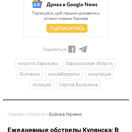
Поделиться
новости Харькова
Харьковская область
Волчанск
коллаборанты
оккупация
полиция
Сергей Болвинов
Главная
>
Новости
>
Война в Украине
Ежедневные обстрелы Купянска: В