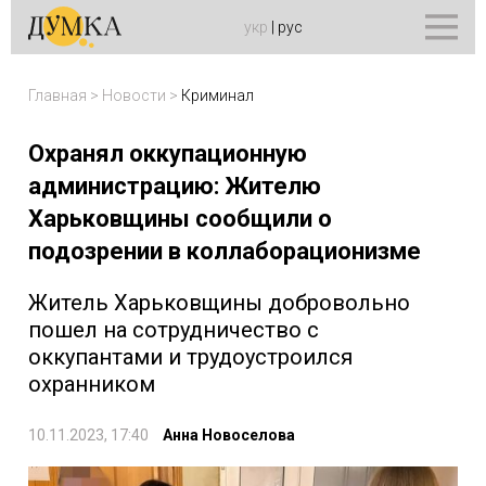
укр
|
рус
Главная
>
Новости
>
Криминал
Охранял оккупационную
администрацию: Жителю
Харьковщины сообщили о
подозрении в коллаборационизме
Житель Харьковщины добровольно
пошел на сотрудничество с
оккупантами и трудоустроился
охранником
10.11.2023, 17:40
Анна Новоселова