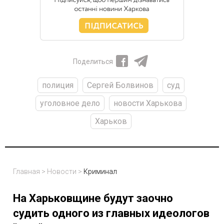
Поделиться
полиция
Сергей Болвинов
суд
уголовное дело
новости Харькова
Харьков
Главная
>
Новости
>
Криминал
На Харьковщине будут заочно
судить одного из главных идеологов