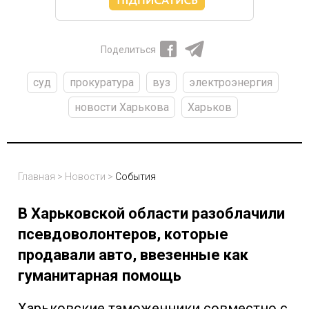
Поделиться
суд
прокуратура
вуз
электроэнергия
новости Харькова
Харьков
Главная
>
Новости
>
События
В Харьковской области разоблачили
псевдоволонтеров, которые
продавали авто, ввезенные как
гуманитарная помощь
Харьковские таможенники совместно с