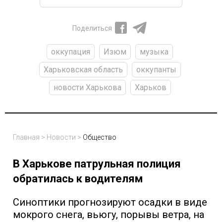
Поделиться
оккупация
Изюм
музыка
Харьковская область
оккупанты
новости Харькова
Харьков
Главная
>
Новости
>
Общество
В Харькове патрульная полиция
обратилась к водителям
Синоптики прогнозируют осадки в виде
мокрого снега, вьюгу, порывы ветра, на