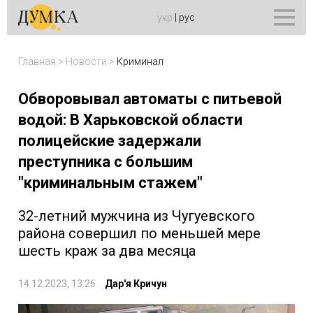
укр
|
рус
Главная
>
Новости
>
Криминал
Обворовывал автоматы с питьевой
водой: В Харьковской области
полицейские задержали
преступника с большим
"криминальным стажем"
32-летний мужчина из Чугуевского
района совершил по меньшей мере
шесть краж за два месяца
14.12.2023, 13:26
Дар'я Кричун