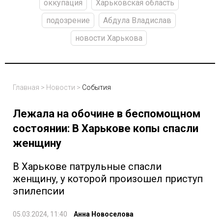
оккупация
Харьковская область
подозрение
Абдула Владислав
новости Харькова
Главная
>
Новости
>
События
Лежала на обочине в беспомощном
состоянии: В Харькове копы спасли
женщину
В Харькове патрульные спасли
женщину, у которой произошел приступ
эпилепсии
05.03.2024, 11:40
Анна Новоселова