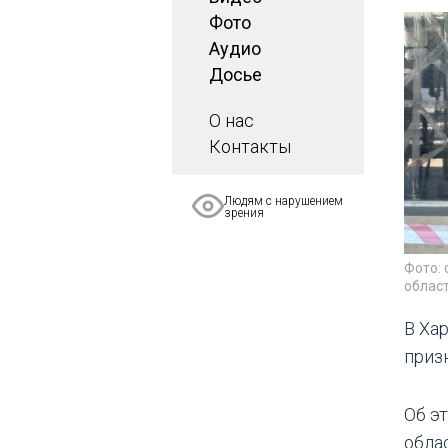
Фото
Аудио
Досье
О нас
Контакты
Людям с нарушением
зрения
Фото:
облас
В Ха
приз
Об э
облас