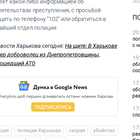
еет какой-либо информацией об
30.
оятельствах преступления, с просьбой
П
щить по телефону "102" или обратиться в
айший отдел полиции.
20
по
с н
вости Харькова сегодня:
На щите: В Харькове
ер доброволец из Днепропетровщины,
19
ошедший АТО
обл
сос
17
об
ра
17
сп
17
иция
полиция Харькова
скорая
убийство
ра