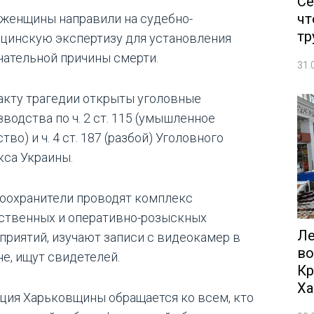
Се
чт
 женщины направили на судебно-
тр
цинскую экспертизу для установления
чательной причины смерти.
31.
акту трагедии открыты уголовные
водства по ч. 2 ст. 115 (умышленное
тво) и ч. 4 ст. 187 (разбой) Уголовного
кса Украины.
оохранители проводят комплекс
ственных и оперативно-розыскных
Ле
приятий, изучают записи с видеокамер в
во
не, ищут свидетелей.
Кр
Ха
ция Харьковщины обращается ко всем, кто