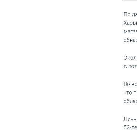
По да
Харь
мага
обна
Окол
в по
Во в
что 
облас
Личн
52-л