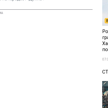
Ро
гр
Ха
по
07.
С