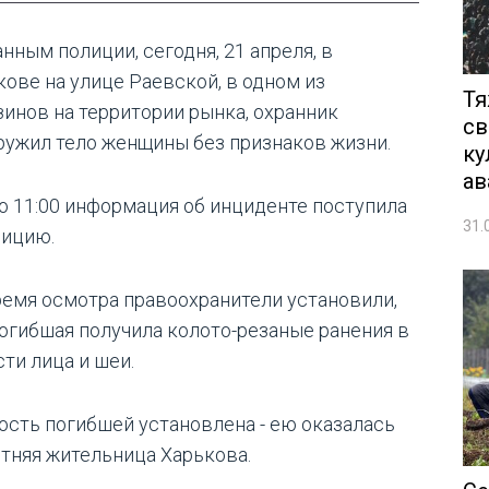
нным полиции, сегодня, 21 апреля, в
кове на улице Раевской, в одном из
Тя
зинов на территории рынка, охранник
св
ружил тело женщины без признаков жизни.
ку
ав
о 11:00 информация об инциденте поступила
31.
лицию.
ремя осмотра правоохранители установили,
погибшая получила колото-резаные ранения в
ти лица и шеи.
ость погибшей установлена - ею оказалась
етняя жительница Харькова.