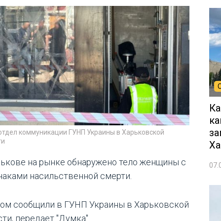
Ка
ка
за
 отдел коммуникации ГУНП Украины в Харьковской
ти
Ха
рькове на рынке обнаружено тело женщины с
07.
наками насильственной смерти.
том сообщили в ГУНП Украины в Харьковской
ти, передает "Думка".