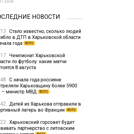
07.2026
ОСЛЕДНИЕ НОВОСТИ
:13
Стало известно, сколько людей
гибло в ДТП в Харьковской области
ачала года
ФОТО
:17
Чемпионат Харьковской
асти по футболу: какие матчи
тоятся 8 августа
:48
С начала года россияне
стреляли Харьковщину более 5900
з – министр МВД
ФОТО
:42
Детей из Харькова отправили в
ортивный лагерь во Франции
ФОТО
:22
Харьковский горсовет будет
звивать партнерство с литовским