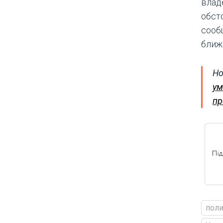
влад
обст
сооб
ближ
Но
ум
пр
пол