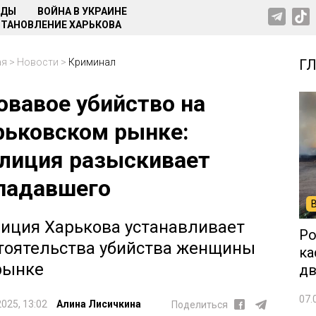
НДЫ
ВОЙНА В УКРАИНЕ
ТАНОВЛЕНИЕ ХАРЬКОВА
ая
>
Новости
>
Криминал
Г
овавое убийство на
рьковском рынке:
лиция разыскивает
падавшего
иция Харькова устанавливает
Ро
тоятельства убийства женщины
ка
рынке
дв
07.
2025, 13:02
Алина Лисичкина
Поделиться