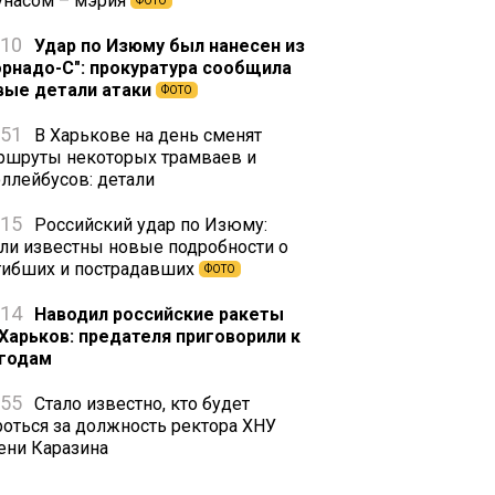
унасом – мэрия
ФОТО
:10
Удар по Изюму был нанесен из
орнадо-С": прокуратура сообщила
вые детали атаки
ФОТО
:51
В Харькове на день сменят
ршруты некоторых трамваев и
оллейбусов: детали
:15
Российский удар по Изюму:
али известны новые подробности о
гибших и пострадавших
ФОТО
:14
Наводил российские ракеты
 Харьков: предателя приговорили к
 годам
:55
Стало известно, кто будет
роться за должность ректора ХНУ
ени Каразина