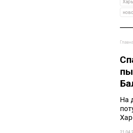
Харь
ново
Главн
Сп
пы
Ба
На 
пот
Хар
21.04.