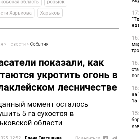
Ка
ковская область
розыск
17
сти Харькова
Харьков
"Т
но
16
ма
ая
>
Новости
>
События
тр
асатели показали, как
16
ст
таются укротить огонь в
по
лаклейском лесничестве
16
на
15
данный момент осталось
ушить 5 га сухостоя в
15
бо
ьковской области
им
2025, 12:52
Елена Гнатишина
Поделиться