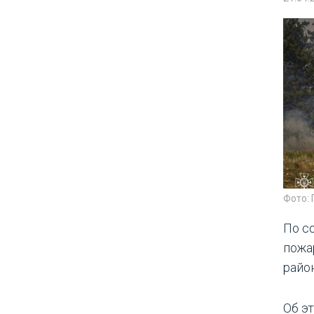
Фото:
По с
пожа
райо
Об э