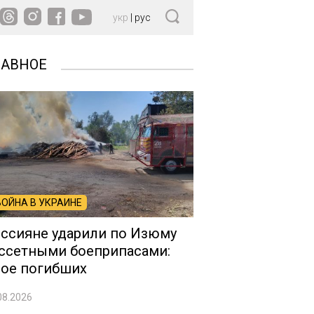
укр
|
рус
ЛАВНОЕ
ВОЙНА В УКРАИНЕ
ссияне ударили по Изюму
ссетными боеприпасами:
ое погибших
08.2026