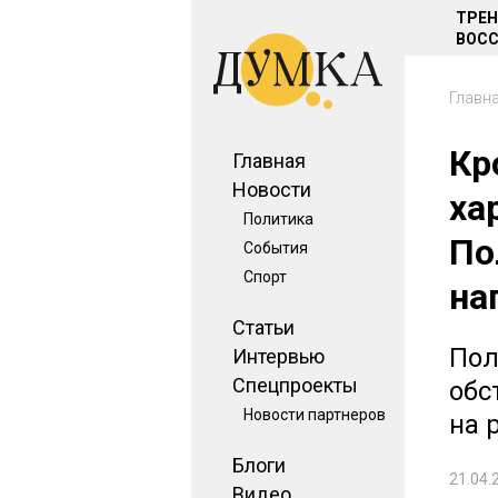
ТРЕ
ВОСС
Главн
Кр
Главная
Новости
ха
Политика
По
События
Спорт
на
Статьи
Пол
Интервью
Спецпроекты
обс
Новости партнеров
на 
Блоги
21.04.
Видео