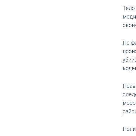
Тело
меди
окон
По ф
произ
убийс
коде
Прав
след
меро
райо
Поли