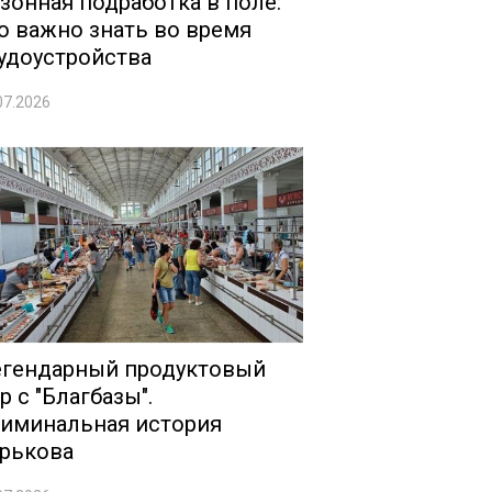
зонная подработка в поле:
о важно знать во время
удоустройства
07.2026
гендарный продуктовый
р с "Благбазы".
иминальная история
рькова