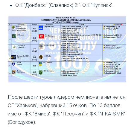
ФК "Донбасс" (Славянск) 2:1 ФК "Купянск".
После шести туров лидером чемпионата является
СГ "Харьков", набравший 15 очков. По 13 баллов
имеют ФК "Змиев", ФК "Песочин" и ФК "NIKA-SMK"
(Богодухов).