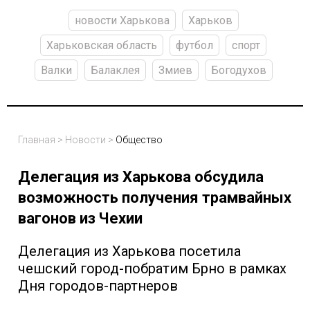
новости Харькова
Харьков
Харьковская область
футбол
спорт
Валки
Балаклея
Змиев
Богодухов
Главная
>
Новости
>
Общество
Делегация из Харькова обсудила
возможность получения трамвайных
вагонов из Чехии
Делегация из Харькова посетила
чешский город-побратим Брно в рамках
Дня городов-партнеров