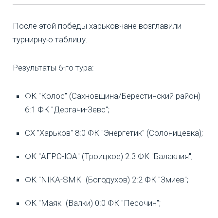
После этой победы харьковчане возглавили
турнирную таблицу.
Результаты 6-го тура:
ФК "Колос" (Сахновщина/Берестинский район)
6:1 ФК "Дергачи-Зевс";
СХ "Харьков" 8:0 ФК "Энергетик" (Солоницевка);
ФК "АГРО-ЮА" (Троицкое) 2:3 ФК "Балаклия";
ФК "NIKA-SMK" (Богодухов) 2:2 ФК "Змиев";
ФК "Маяк" (Валки) 0:0 ФК "Песочин";