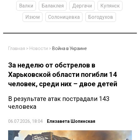
Валки
Балаклея
Дергачи
Купянск
Изюм
Солоницевка
Богодухов
Главная
>
Новости
>
Война в Украине
За неделю от обстрелов в
Харьковской области погибли 14
человек, среди них – двое детей
В результате атак пострадали 143
человека
06.07.2026, 18:04
Елизавета Шопинская