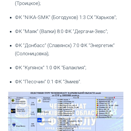
(Троицкое);
ФК "NIKA-SMK" (Богодухов) 1:3 СХ "Харьков";
ФК "Маяк" (Валки) 8:0 ФК "Дергачи-Зевс";
ФК "Донбасс" (Славянск) 7:0 ФК "Энергетик"
(Солоницовка);
ФК "Купянск" 1:0 ФК "Балаклия";
ФК "Песочин" 0:1 ФК "Змиев".