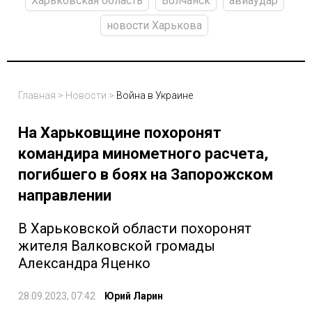
Харьковская область
Волчанск
авиаудар
новости Харькова
Главная
>
Новости
>
Война в Украине
На Харьковщине похоронят
командира минометного расчета,
погибшего в боях на Запорожском
направлении
В Харьковской области похоронят
жителя Валковской громады
Александра Яценко
28.09.2023, 07:42
Юрий Ларин