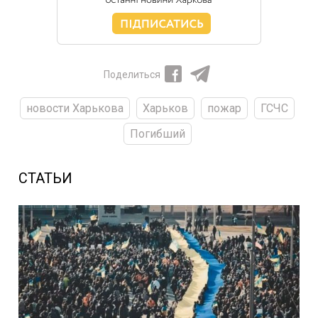
Поделиться
новости Харькова
Харьков
пожар
ГСЧС
Погибший
СТАТЬИ