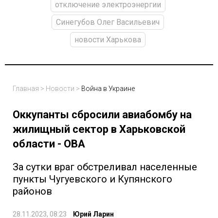
отключение электроэнергии
Синегубов Олег Васильевич
новости Харькова
Главная
>
Новости
>
Война в Украине
Оккупанты сбросили авиабомбу на
жилищный сектор в Харьковской
области - ОВА
За сутки враг обстреливал населенные
пункты Чугуевского и Купянского
районов
28.11.2023, 08:23
Юрий Ларин