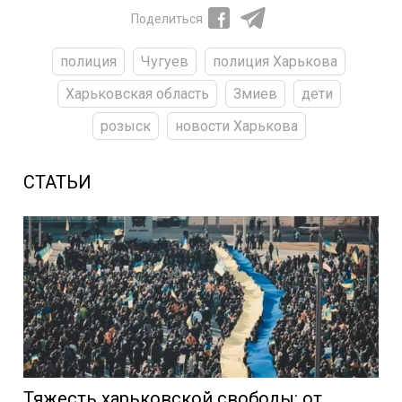
Поделиться
полиция
Чугуев
полиция Харькова
Харьковская область
Змиев
дети
розыск
новости Харькова
СТАТЬИ
Тяжесть харьковской свободы: от