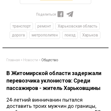
Поделиться
транспорт
ремонт
Харьковская область
дорога
метрополитен
поезд
Харьков
Главная
>
Новости
>
Общество
В Житомирской области задержали
перевозчика уклонистов: Среди
пассажиров - житель Харьковщины
24-летний винничанин пытался
доставить троих мужчин до границы,