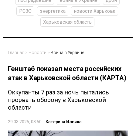
пострадавшие
война в Украине
дрон
РСЗО
энергетика
новости Харькова
Харьковская область
Главная
>
Новости
>
Война в Украине
Генштаб показал места российских
атак в Харьковской области (КАРТА)
Оккупанты 7 раз за ночь пытались
прорвать оборону в Харьковской
области
29.03.2025, 08:50
Катерина Ильина