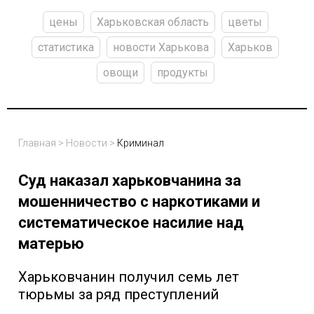
цены
Харьковская область
цветы
статистика
новости Харькова
Харьков
овощи
продукты
Главная
>
Новости
>
Криминал
Суд наказал харьковчанина за
мошенничество с наркотиками и
систематическое насилие над
матерью
Харьковчанин получил семь лет
тюрьмы за ряд преступлений