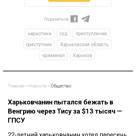
Поделиться
наркотики
суд
преступление
преступник
Харьковская область
криминал
Харьков
Главная
>
Новости
>
Общество
Харьковчанин пытался бежать в
Венгрию через Тису за $13 тысяч —
ГПСУ
22-летний харьковчанин хотел пересечь