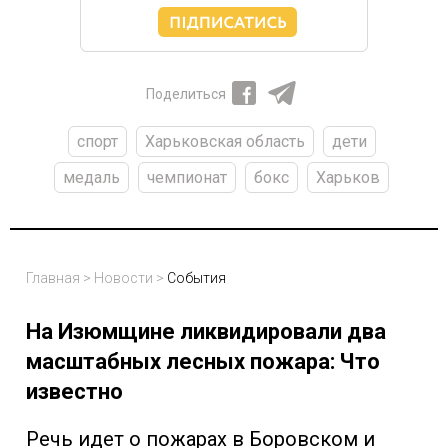
Поделиться
спорт
Харьковская область
дети
медаль
чемпионат
бокс
Харьков
Главная
>
Новости
>
События
На Изюмщине ликвидировали два
масштабных лесных пожара: Что
известно
Речь идет о пожарах в Боровском и