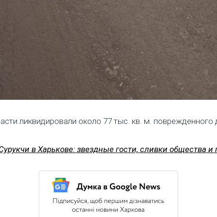
асти ликвидировали около 77 тыс. кв. м. поврежденного
Сурукчи в Харькове: звездные гости, сливки общества и