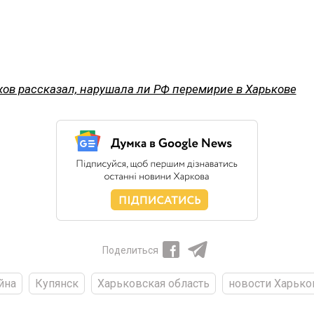
хов рассказал, нарушала ли РФ перемирие в Харькове
Поделиться
йна
Купянск
Харьковская область
новости Харько