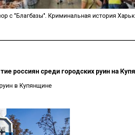
р с "Благбазы". Криминальная история Харь
тие россиян среди городских руин на Куп
руин в Купянщине