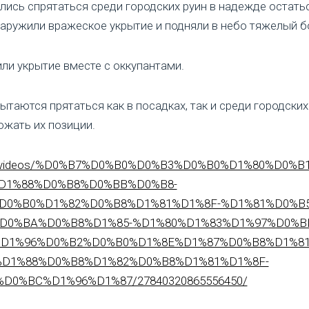
лись спрятаться среди городских руин в надежде остат
аружили вражеское укрытие и подняли в небо тяжелый 
ли укрытие вместе с оккупантами.
ытаются прятаться как в посадках, так и среди городских
жать их позиции.
ombr/videos/%D0%B7%D0%B0%D0%B3%D0%B0%D1%80%D0
D1%88%D0%B8%D0%BB%D0%B8-
D0%B0%D1%82%D0%B8%D1%81%D1%8F-%D1%81%D0%B
D0%BA%D0%B8%D1%85-%D1%80%D1%83%D1%97%D0%B
D1%96%D0%B2%D0%B0%D1%8E%D1%87%D0%B8%D1%81
D1%88%D0%B8%D1%82%D0%B8%D1%81%D1%8F-
0%BC%D1%96%D1%87/27840320865556450/