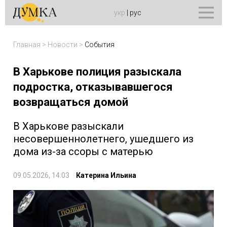
укр
|
рус
Главная
>
Новости
>
События
В Харькове полиция разыскала
подростка, отказывавшегося
возвращаться домой
В Харькове разыскали
несовершеннолетнего, ушедшего из
дома из-за ссоры с матерью
09.05.2026, 14:03
Катерина Ильина