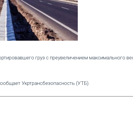
ортировавшего груз с преувеличением максимального вес
 сообщает Укртрансбезопасность (УТБ).