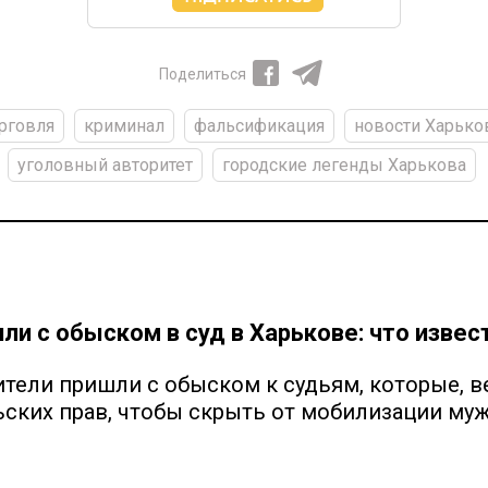
Поделиться
рговля
криминал
фальсификация
новости Харько
уголовный авторитет
городские легенды Харькова
ли с обыском в суд в Харькове: что извес
тели пришли с обыском к судьям, которые, в
ских прав, чтобы скрыть от мобилизации му