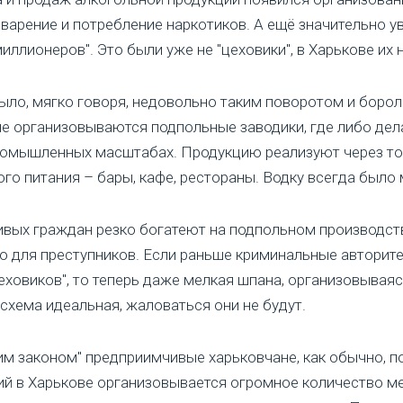
арение и потребление наркотиков. А ещё значительно у
ллионеров". Это были уже не "цеховики", в Харькове их 
ло, мягко говоря, недовольно таким поворотом и борол
е организовываются подпольные заводики, где либо дел
промышленных масштабах. Продукцию реализуют через тор
го питания – бары, кафе, рестораны. Водку всегда было 
вых граждан резко богатеют на подпольном производств
ю для преступников. Если раньше криминальные автори
ховиков", то теперь даже мелкая шпана, организовываясь
схема идеальная, жаловаться они не будут.
хим законом" предприимчивые харьковчане, как обычно, п
й в Харькове организовывается огромное количество ме