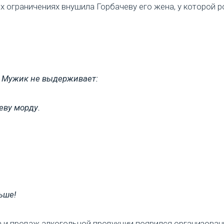
х ограничениях внушила Горбачеву его жена, у которой р
 Мужик не выдерживает:
еву морду.
ьше!
 и продаж алкогольной продукции появился организован