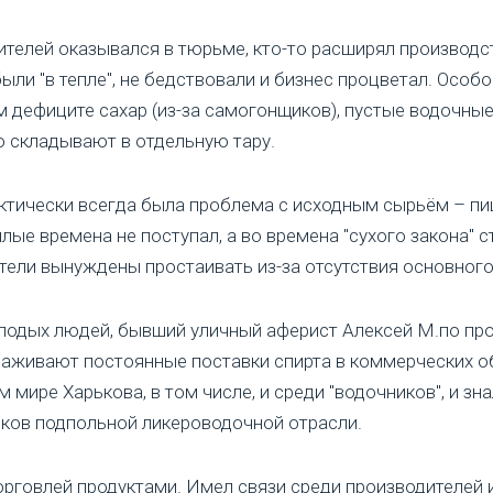
ителей оказывался в тюрьме, кто-то расширял производс
ыли "в тепле", не бедствовали и бизнес процветал. Особо
 дефиците сахар (из-за самогонщиков), пустые водочные
о складывают в отдельную тару.
актически всегда была проблема с исходным сырьём – пи
ые времена не поступал, а во времена "сухого закона" 
тели вынуждены простаивать из-за отсутствия основного 
олодых людей, бывший уличный аферист Алексей М.по пр
лаживают постоянные поставки спирта в коммерческих о
мире Харькова, в том числе, и среди "водочников", и зн
ков подпольной ликероводочной отрасли.
орговлей продуктами. Имел связи среди производителей 