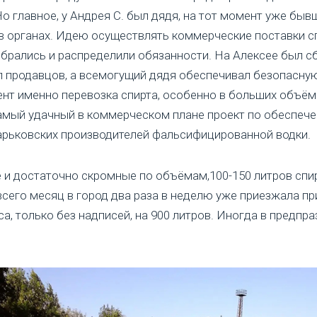
о главное, у Андрея С. был дядя, на тот момент уже быв
 органах. Идею осуществлять коммерческие поставки с
обрались и распределили обязанности. На Алексее был сб
л продавцов, а всемогущий дядя обеспечивал безопасну
ент именно перевозка спирта, особенно в больших объё
самый удачный в коммерческом плане проект по обеспе
рьковских производителей фальсифицированной водки.
и достаточно скромные по объёмам,100-150 литров спир
всего месяц в город два раза в неделю уже приезжала п
а, только без надписей, на 900 литров. Иногда в предпр