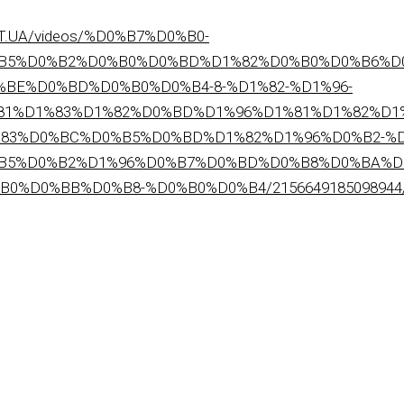
BT.UA/videos/%D0%B7%D0%B0-
B5%D0%B2%D0%B0%D0%BD%D1%82%D0%B0%D0%B6%D
BE%D0%BD%D0%B0%D0%B4-8-%D1%82-%D1%96-
81%D1%83%D1%82%D0%BD%D1%96%D1%81%D1%82%D1
83%D0%BC%D0%B5%D0%BD%D1%82%D1%96%D0%B2-%D
B5%D0%B2%D1%96%D0%B7%D0%BD%D0%B8%D0%BA%D
%D0%BB%D0%B8-%D0%B0%D0%B4/2156649185098944/?l