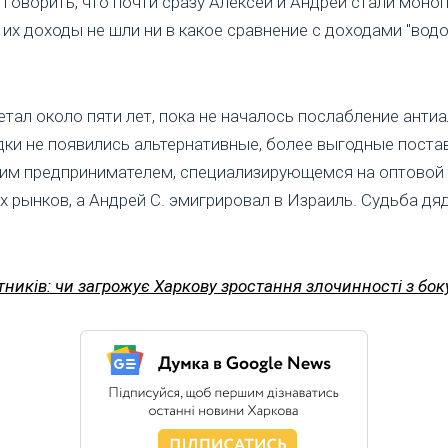
и говорить, что почти сразу Алексей и Андрей стали мон
а их доходы не шли ни в какое сравнение с доходами "вод
тал около пяти лет, пока не началось послабление антиа
ки не появились альтернативные, более выгодные поста
ким предпринимателем, специализирующемся на оптовой 
 рынков, а Андрей С. эмигрировал в Израиль. Судьба дяд
тників: чи загрожує Харкову зростання злочинності з боку