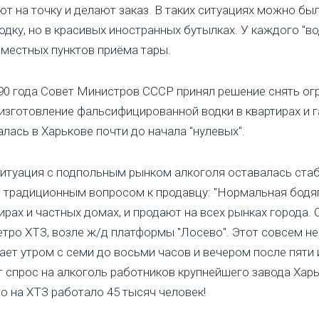
ают на точку и делают заказ. В таких ситуациях можно б
одку, но в красивых иностранных бутылках. У каждого "
з местных пунктов приёма тары.
990 года Совет Министров СССР принял решение снять ог
изготовление фальсифицированной водки в квартирах и 
лась в Харькове почти до начала "нулевых".
ситуация с подпольным рынком алкоголя оставалась ста
с традиционным вопросом к продавцу: "Нормальная бодя
ирах и частных домах, и продают на всех рынках города.
тро ХТЗ, возле ж/д платформы "Лосево". Этот совсем н
т утром с семи до восьми часов и вечером после пяти и
 спрос на алкоголь работников крупнейшего завода Харь
о на ХТЗ работало 45 тысяч человек!