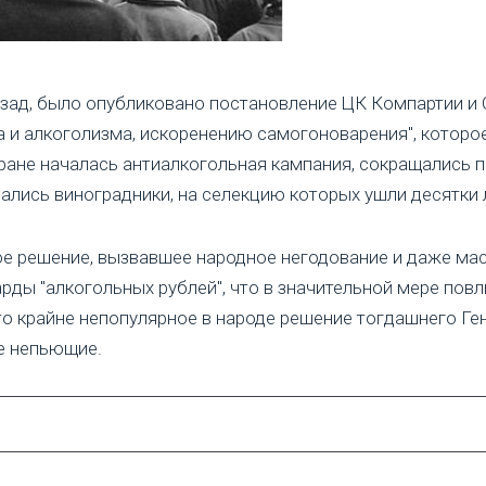
 назад, было опубликовано постановление ЦК Компартии и
 и алкоголизма, искоренению самогоноварения", которое
 стране началась антиалкогольная кампания, сокращалис
ались виноградники, на селекцию которых ушли десятки 
е решение, вызвавшее народное негодование и даже мас
ды "алкогольных рублей", что в значительной мере повл
то крайне непопулярное в народе решение тогдашнего Г
е непьющие.