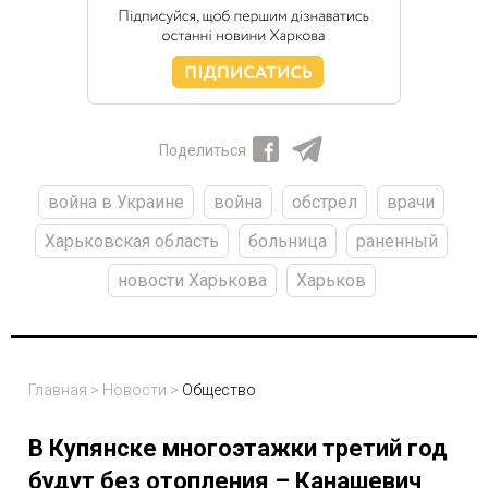
Поделиться
война в Украине
война
обстрел
врачи
Харьковская область
больница
раненный
новости Харькова
Харьков
Главная
>
Новости
>
Общество
В Купянске многоэтажки третий год
будут без отопления – Канашевич