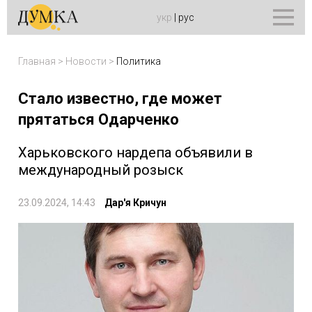
укр
|
рус
Главная
>
Новости
>
Политика
Стало известно, где может
прятаться Одарченко
Харьковского нардепа объявили в
международный розыск
23.09.2024, 14:43
Дар'я Кричун