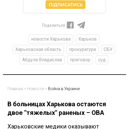
Поделиться
новости Харькова
Харьков
Харьковская область
прокуратура
СБУ
Абдула Владислав
приговор
суд
Главная
>
Новости
>
Война в Украине
В больницах Харькова остаются
двое "тяжелых" раненых – ОВА
Харьковские медики оказывают