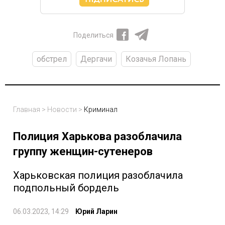
Поделиться
обстрел
Дергачи
Козачья Лопань
Главная
>
Новости
>
Криминал
Полиция Харькова разоблачила
группу женщин-сутенеров
Харьковская полиция разоблачила
подпольный бордель
06.03.2023, 14:29
Юрий Ларин