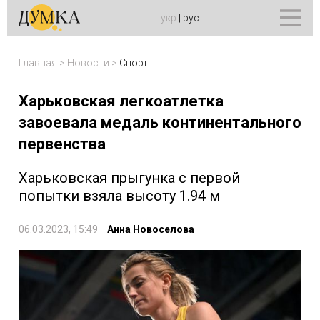
укр
|
рус
Главная
>
Новости
>
Спорт
Харьковская легкоатлетка
завоевала медаль континентального
первенства
Харьковская прыгунка с первой
попытки взяла высоту 1.94 м
06.03.2023, 15:49
Анна Новоселова