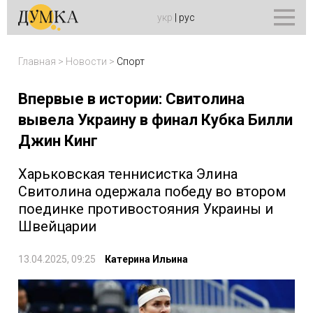
укр
|
рус
Главная
>
Новости
>
Спорт
Впервые в истории: Свитолина
вывела Украину в финал Кубка Билли
Джин Кинг
Харьковская теннисистка Элина
Свитолина одержала победу во втором
поединке противостояния Украины и
Швейцарии
13.04.2025, 09:25
Катерина Ильина