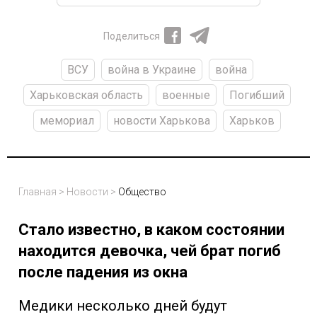
Поделиться
ВСУ
война в Украине
война
Харьковская область
военные
Погибший
мемориал
новости Харькова
Харьков
Главная
>
Новости
>
Общество
Стало известно, в каком состоянии
находится девочка, чей брат погиб
после падения из окна
Медики несколько дней будут