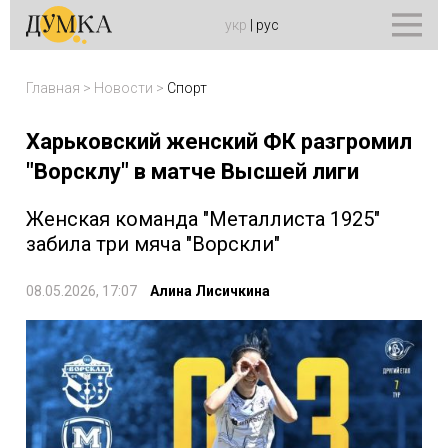
укр
|
рус
Главная
>
Новости
>
Спорт
Харьковский женский ФК разгромил
"Ворсклу" в матче Высшей лиги
Женская команда "Металлиста 1925"
забила три мяча "Ворскли"
08.05.2026, 17:07
Алина Лисичкина