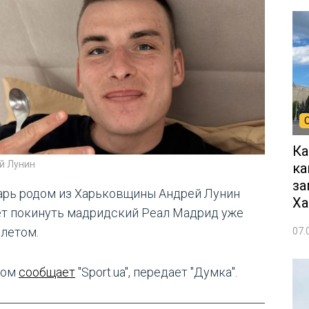
Ка
й Лунин
ка
за
арь родом из Харьковщины Андрей Лунин
Ха
т покинуть мадридский Реал Мадрид уже
 летом.
07.
том
сообщает
"Sport.ua", передает "Думка".