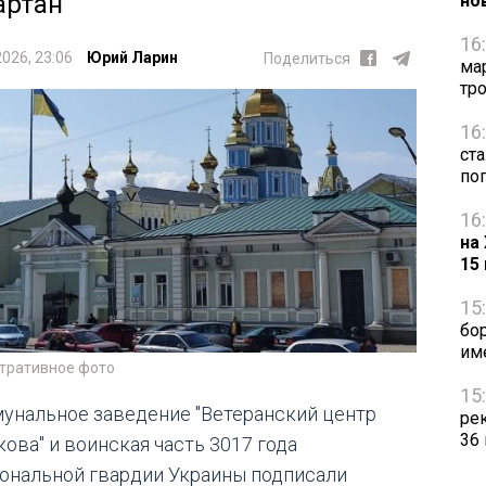
артан"
но
16
2026, 23:06
Юрий Ларин
Поделиться
ма
тр
16
ст
по
16
на
15
15
бо
им
тративное фото
15
унальное заведение "Ветеранский центр
ре
36
кова" и воинская часть 3017 года
ональной гвардии Украины подписали