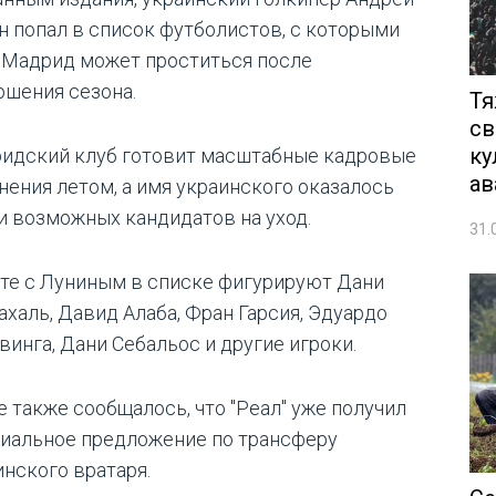
н попал в список футболистов, с которыми
 Мадрид может проститься после
ршения сезона.
Тя
св
ку
идский клуб готовит масштабные кадровые
ав
нения летом, а имя украинского оказалось
и возможных кандидатов на уход.
31.
те с Луниным в списке фигурируют Дани
ахаль, Давид Алаба, Фран Гарсия, Эдуардо
винга, Дани Себальос и другие игроки.
е также сообщалось, что "Реал" уже получил
иальное предложение по трансферу
инского вратаря.