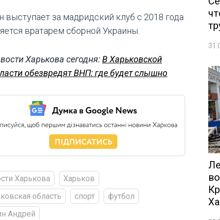
Се
чт
н выступает за мадридский клуб с 2018 года
тр
ляется вратарем сборной Украины.
31.
вости Харькова сегодня:
В Харьковской
ласти обезвредят ВНП: где будет слышно
Ле
во
сти Харькова
Харьков
Кр
ковская область
спорт
футбол
Ха
ин Андрей