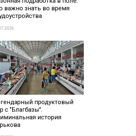
зонная подработка в поле:
о важно знать во время
удоустройства
07.2026
гендарный продуктовый
р с "Благбазы".
иминальная история
рькова