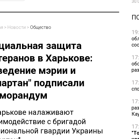
30.
П
ая
>
Новости
>
Общество
19
обл
циальная защита
сос
теранов в Харькове:
17
об
ведение мэрии и
ра
партан" подписали
17
сп
морандум
17
ра
арькове налаживают
Ка
имодействие с бригадой
17
иональной гвардии Украины
"Т