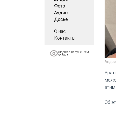
Фото
Аудио
Досье
О нас
Контакты
Людям с нарушением
зрения
Андре
Врат
може
этим
Об э