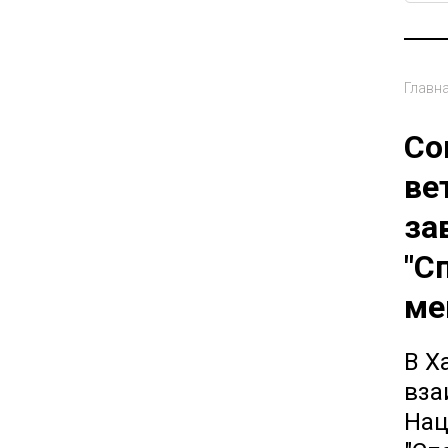
Главн
Со
ве
за
"С
ме
В Х
вза
Нац