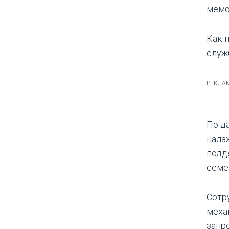
мемо
Как 
служ
По д
нала
подд
семе
Сотр
меха
запр