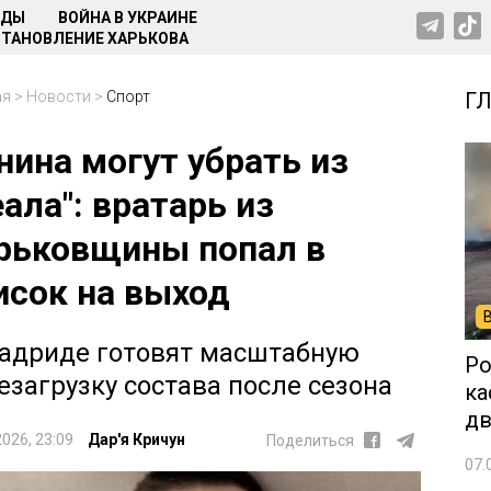
НДЫ
ВОЙНА В УКРАИНЕ
ТАНОВЛЕНИЕ ХАРЬКОВА
ая
>
Новости
>
Спорт
Г
нина могут убрать из
еала": вратарь из
рьковщины попал в
исок на выход
адриде готовят масштабную
Ро
езагрузку состава после сезона
ка
дв
2026, 23:09
Дар'я Кричун
Поделиться
07.