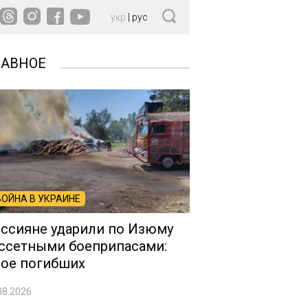
укр
|
рус
ЛАВНОЕ
ВОЙНА В УКРАИНЕ
ссияне ударили по Изюму
ссетными боеприпасами:
ое погибших
08.2026