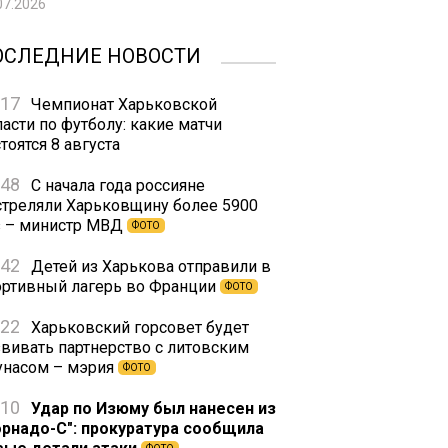
07.2026
ОСЛЕДНИЕ НОВОСТИ
:17
Чемпионат Харьковской
асти по футболу: какие матчи
тоятся 8 августа
:48
С начала года россияне
стреляли Харьковщину более 5900
з – министр МВД
ФОТО
:42
Детей из Харькова отправили в
ортивный лагерь во Франции
ФОТО
:22
Харьковский горсовет будет
звивать партнерство с литовским
унасом – мэрия
ФОТО
:10
Удар по Изюму был нанесен из
орнадо-С": прокуратура сообщила