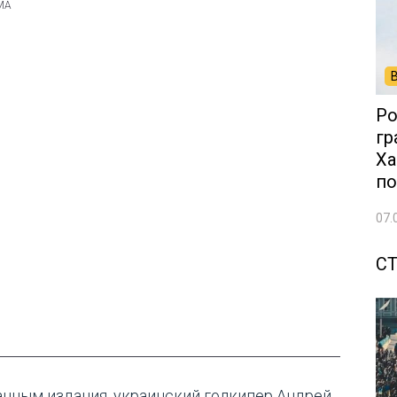
Ро
гр
Ха
по
07.
С
анным издания, украинский голкипер Андрей