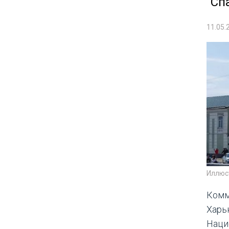
"Сп
11.05.
Иллюс
Комм
Харь
Наци