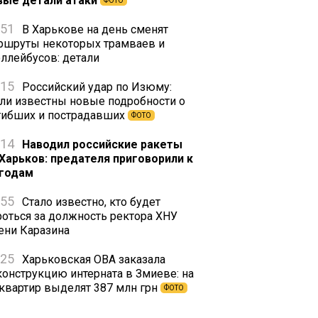
вые детали атаки
ФОТО
:51
В Харькове на день сменят
ршруты некоторых трамваев и
оллейбусов: детали
:15
Российский удар по Изюму:
али известны новые подробности о
гибших и пострадавших
ФОТО
:14
Наводил российские ракеты
 Харьков: предателя приговорили к
 годам
:55
Стало известно, кто будет
роться за должность ректора ХНУ
ени Каразина
:25
Харьковская ОВА заказала
конструкцию интерната в Змиеве: на
 квартир выделят 387 млн грн
ФОТО