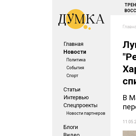
ТРЕ
ВОСС
Главн
Лу
Главная
Новости
"Р
Политика
Ха
События
Спорт
сп
Статьи
В М
Интервью
Спецпроекты
пер
Новости партнеров
11.05.
Блоги
Видео