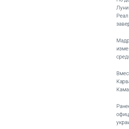
Луни
Реал
заве
Мадр
изме
сред
Вмес
Карв
Кама
Ране
офиц
укра