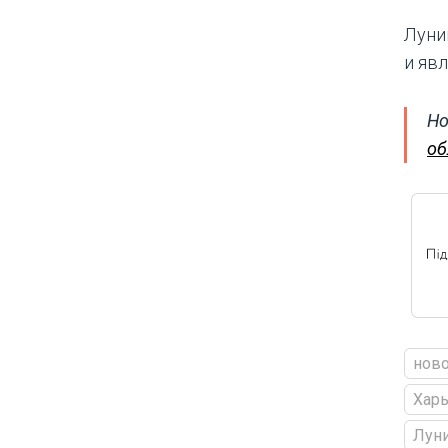
Луни
и яв
Но
об
ново
Харь
Лун