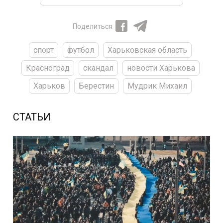
Поделиться
спорт
футбол
Харьковская область
Красноград
скандал
новости Харькова
Харьков
Берестин
Мудрик Михаил
СТАТЬИ