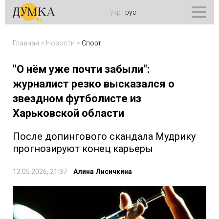
укр
|
рус
Главная
>
Новости
>
Спорт
"О нём уже почти забыли":
журналист резко высказался о
звездном футболисте из
Харьковской области
После допингового скандала Мудрику
прогнозируют конец карьеры
12.05.2026, 21:37
Алина Лисичкина