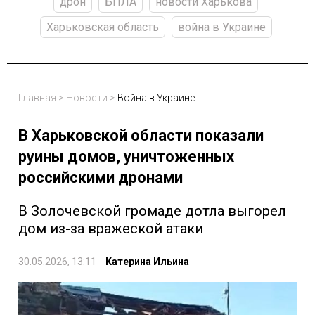
дрон
БПЛА
новости Харькова
Харьковская область
война в Украине
Главная
>
Новости
>
Война в Украине
В Харьковской области показали
руины домов, уничтоженных
российскими дронами
В Золочевской громаде дотла выгорел
дом из-за вражеской атаки
30.05.2026, 13:11
Катерина Ильина