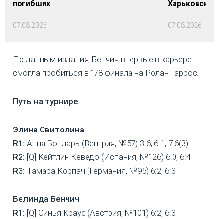
погибших
Харьковской 
07.08.2026
07.08.2026
По данным издания, Бенчич впервые в карьере
смогла пробиться в 1/8 финала на Ролан Гаррос.
Путь на турнире
Элина Свитолина
R1:
Анна Бондарь (Венгрия, №57) 3:6, 6:1, 7:6(3)
R2:
[Q] Кейтлин Кеведо (Испания, №126) 6:0, 6:4
R3:
Тамара Корпач (Германия, №95) 6:2, 6:3
Белинда Бенчич
R1:
[Q] Синья Краус (Австрия, №101) 6:2, 6:3