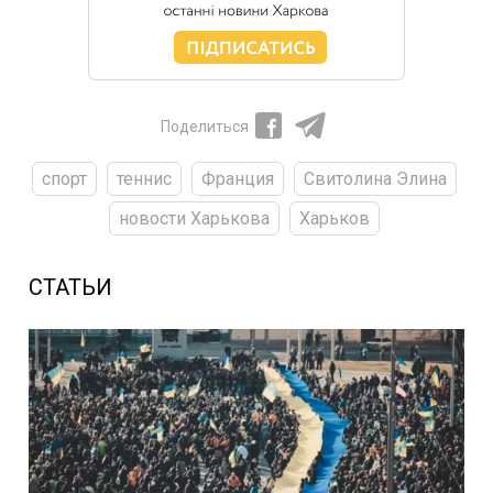
Поделиться
спорт
теннис
Франция
Свитолина Элина
новости Харькова
Харьков
СТАТЬИ