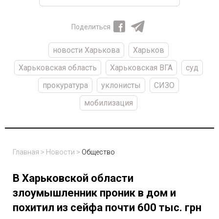
Поделиться
новости Харькова
Харьков
Харьковская область
Харьковская ВГА
суд
прокуратура
уклонисты
СИЗО
мобилизация
Главная
>
Новости
>
Общество
В Харьковской области
злоумышленник проник в дом и
похитил из сейфа почти 600 тыс. грн