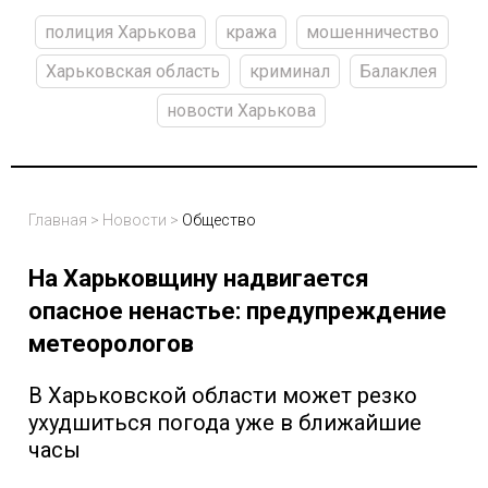
полиция Харькова
кража
мошенничество
Харьковская область
криминал
Балаклея
новости Харькова
Главная
>
Новости
>
Общество
На Харьковщину надвигается
опасное ненастье: предупреждение
метеорологов
В Харьковской области может резко
ухудшиться погода уже в ближайшие
часы