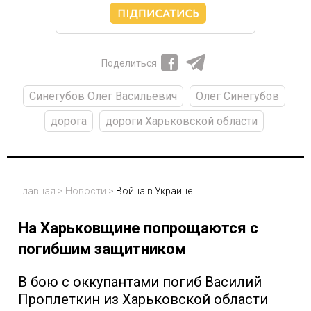
Поделиться
Синегубов Олег Васильевич
Олег Синегубов
дорога
дороги Харьковской области
Главная
>
Новости
>
Война в Украине
На Харьковщине попрощаются с
погибшим защитником
В бою с оккупантами погиб Василий
Проплеткин из Харьковской области