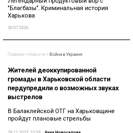
Легендарный продуктовый вор с
"Благбазы". Криминальная история
Харькова
30.07.2026
Главная
>
Новости
>
Война в Украине
Жителей деоккупированной
громады в Харьковской области
пердупредили о возможных звуках
выстрелов
В Балаклейской ОТГ на Харьковщине
пройдут плановые стрельбы
28.11.2023, 10:59
Анна Новоселова