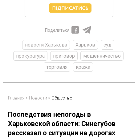
Поделиться
новости Харькова
Харьков
суд
прокуратура
приговор
мошенничество
торговля
кража
Главная
>
Новости
>
Общество
Последствия непогоды в
Харьковской области: Синегубов
рассказал о ситуации на дорогах