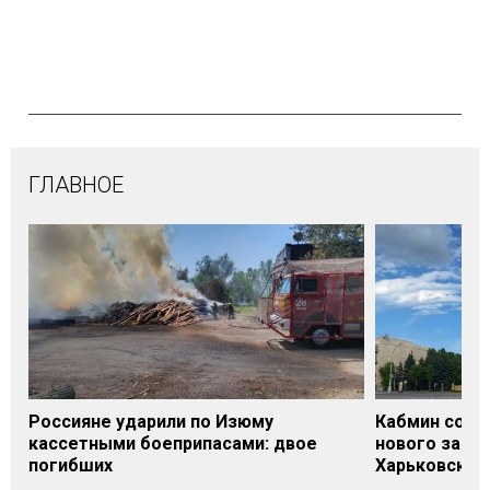
ГЛАВНОЕ
Россияне ударили по Изюму
Кабмин согл
кассетными боеприпасами: двое
нового заме
погибших
Харьковской 