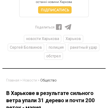
Поделиться
новости Харькова
Харьков
Сергей Болвинов
полиция
ракетный удар
обстрел
Главная
>
Новости
>
Общество
В Харькове в результате сильного
ветра упали 31 дерево и почти 200
веток - мэрия