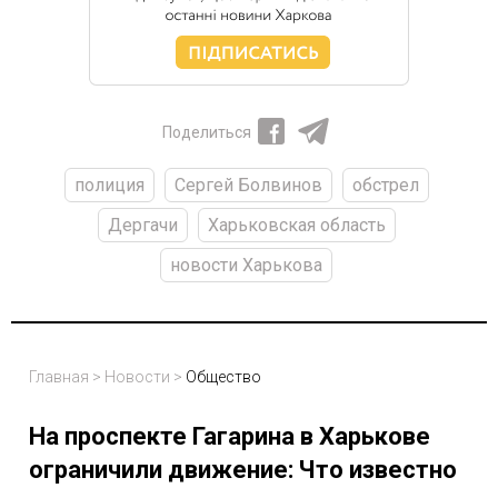
Поделиться
полиция
Сергей Болвинов
обстрел
Дергачи
Харьковская область
новости Харькова
Главная
>
Новости
>
Общество
На проспекте Гагарина в Харькове
ограничили движение: Что известно