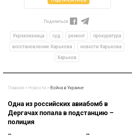
Поделиться
Укрзализница
суд
ремонт
прокуратура
восстановление Харькова
новости Харькова
Харьков
Главная
>
Новости
>
Война в Украине
Одна из российских авиабомб в
Дергачах попала в подстанцию –
полиция