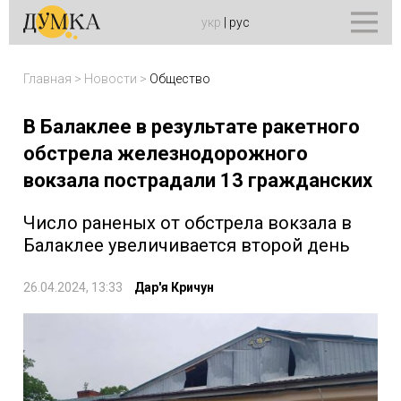
укр
|
рус
Главная
>
Новости
>
Общество
В Балаклее в результате ракетного
обстрела железнодорожного
вокзала пострадали 13 гражданских
Число раненых от обстрела вокзала в
Балаклее увеличивается второй день
26.04.2024, 13:33
Дар'я Кричун