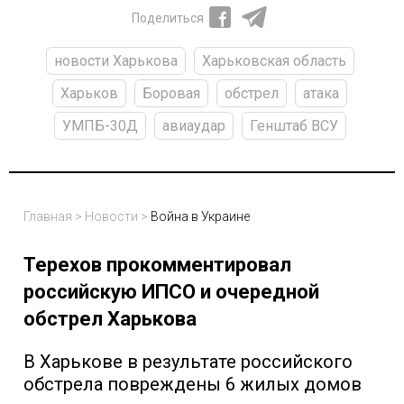
Поделиться
новости Харькова
Харьковская область
Харьков
Боровая
обстрел
атака
УМПБ-30Д
авиаудар
Генштаб ВСУ
Главная
>
Новости
>
Война в Украине
Терехов прокомментировал
российскую ИПСО и очередной
обстрел Харькова
В Харькове в результате российского
обстрела повреждены 6 жилых домов