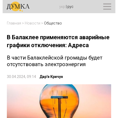
укр
|
рус
Главная
>
Новости
>
Общество
В Балаклее применяются аварийные
графики отключения: Адреса
В части Балаклейской громады будет
отсутствовать электроэнергия
30.04.2024, 09:14
Дар'я Кричун