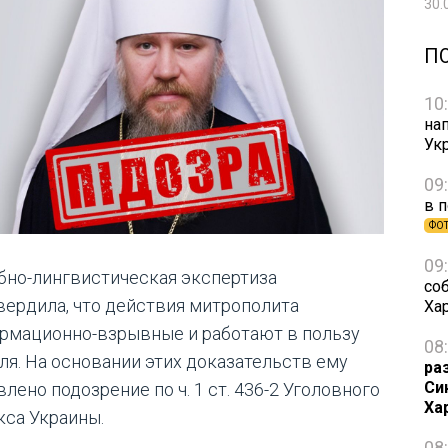
30.
П
10
на
Ук
09
в 
ФО
09
бно-лингвистическая экспертиза
со
вердила, что действия митрополита
Ха
рмационно-взрывные и работают в пользу
08
ля. На основании этих доказательств ему
ра
Си
лено подозрение по ч. 1 ст. 436-2 Уголовного
Ха
кса Украины.
08