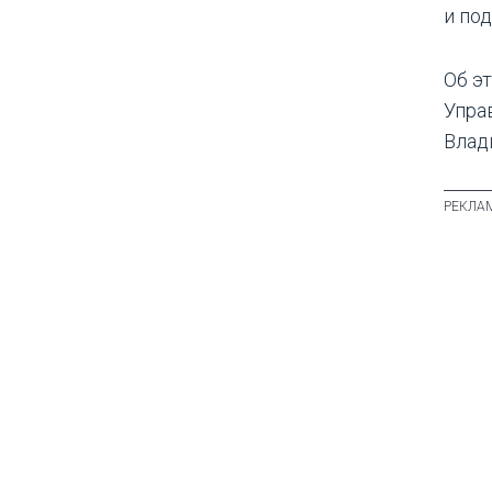
и по
Об э
Упра
Влад