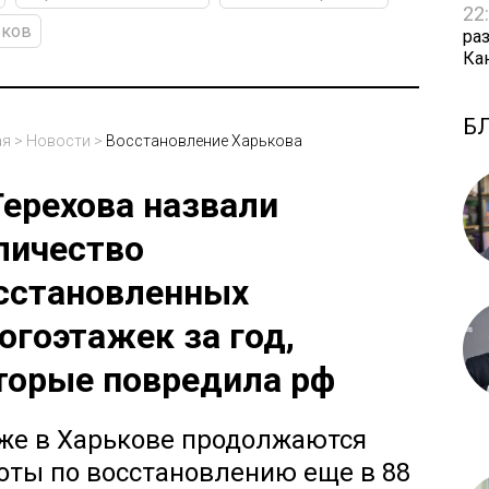
22
ьков
ра
Ка
Б
ая
>
Новости
>
Восстановление Харькова
Терехова назвали
личество
сстановленных
огоэтажек за год,
торые повредила рф
же в Харькове продолжаются
оты по восстановлению еще в 88