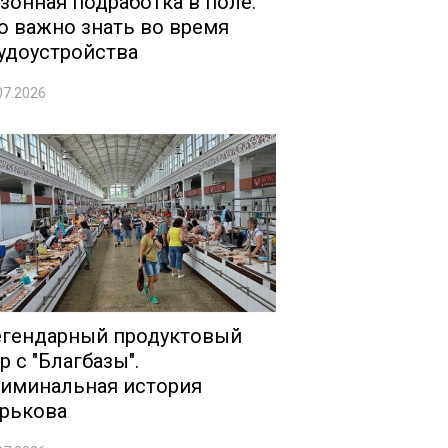
зонная подработка в поле:
о важно знать во время
удоустройства
07.2026
гендарный продуктовый
р с "Благбазы".
иминальная история
рькова