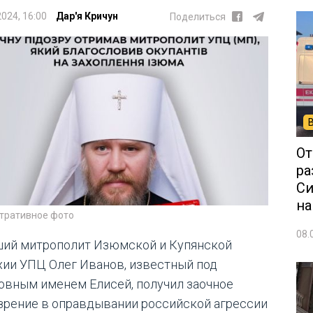
2024, 16:00
Дар'я Кричун
Поделиться
От
ра
Си
на
тративное фото
08.
ий митрополит Изюмской и Купянской
хии УПЦ Олег Иванов, известный под
овным именем Елисей, получил заочное
зрение в оправдывании российской агрессии