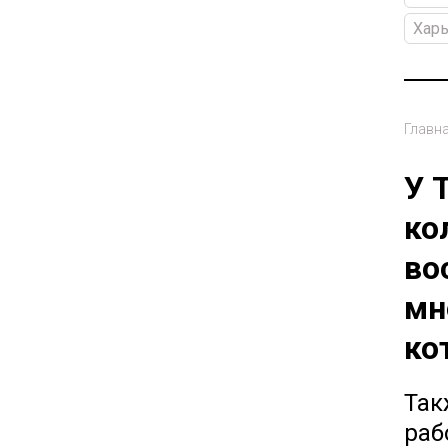
Хар
Главн
У 
ко
во
мн
ко
Так
раб