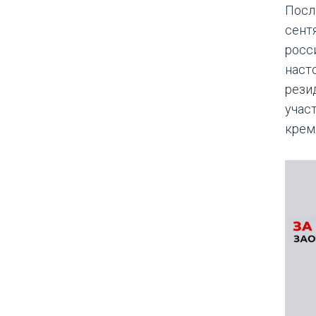
Посл
сент
росс
наст
рези
учас
крем