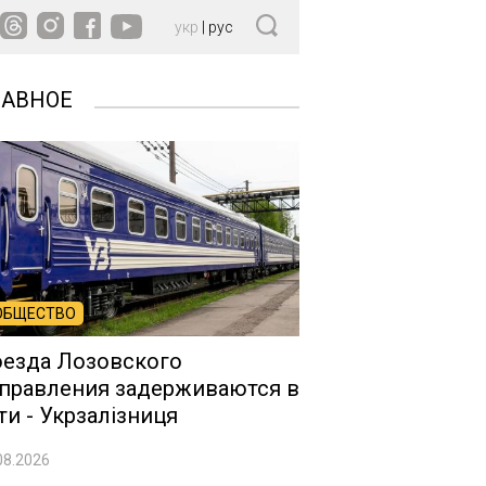
укр
|
рус
ЛАВНОЕ
ОБЩЕСТВО
езда Лозовского
правления задерживаются в
ти - Укрзалізниця
08.2026