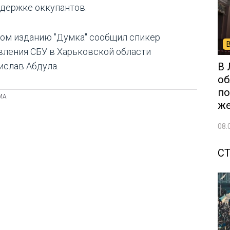
ддержке оккупантов.
том изданию "Думка" сообщил спикер
вления СБУ в Харьковской области
В 
ислав Абдула.
об
по
ж
08.
С