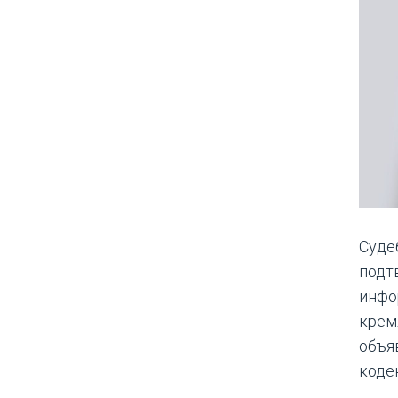
Суде
подт
инфо
крем
объяв
коде