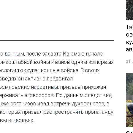
Тя
св
ку
ав
го данным, после захвата Изюма в начале
омасштабной войны Иванов одним из первых
31.
ословил оккупационные войска. В своих
оведях он активно продвигал
ремлевские нарративы, призвав прихожан
ерживать агрессоров. По данным следствия,
акже организовывал встречи духовенства, в
 которых призвал распространять пропаганду
вы в церквях.