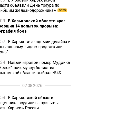
В Лозовой Харьковской
ласти объявили День траура по
гибшим железнодорожникам
ФОТО
:09
В Харьковской области враг
вершил 14 попыток прорыва:
ография боев
:57
В Харькове академии дизайна и
зыкальному лицею продолжили
онь"
:34
Новый игровой номер Мудрика
Челси": почему футболист из
рьковской области выбрал №43
07.08.2026
:58
В Харьковской области
ященника осудили за призывы
дать Харьков России