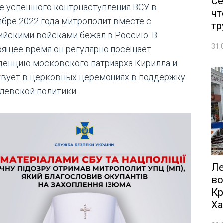
Се
е успешного контрнаступления ВСУ в
чт
ябре 2022 года митрополит вместе с
тр
ийскими войсками бежал в Россию. В
31.
оящее время он регулярно посещает
денцию московского патриарха Кирилла и
твует в церковных церемониях в поддержку
левской политики.
Ле
во
Кр
Ха