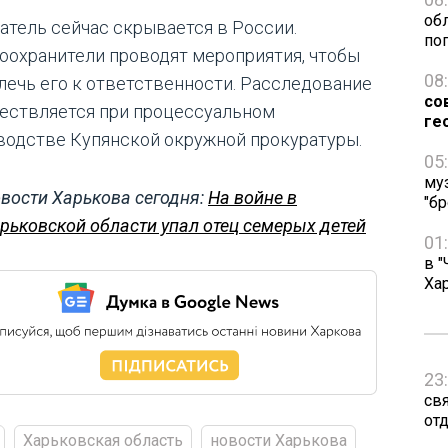
об
атель сейчас скрывается в России.
по
оохранители проводят мероприятия, чтобы
08
лечь его к ответственности. Расследование
со
ествляется при процессуальном
ге
водстве Купянской окружной прокуратуры.
05
му
вости Харькова сегодня:
На войне в
"бр
рьковской области упал отец семерых детей
01
в "
Ха
23
св
от
Харьковская область
новости Харькова