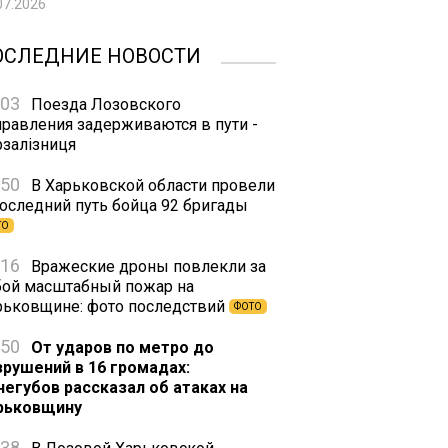
07.2026
ОСЛЕДНИЕ НОВОСТИ
:03
Поезда Лозовского
правления задерживаются в пути -
рзалізниця
:50
В Харьковской области провели
последний путь бойца 92 бригады
ТО
:16
Вражеские дроны повлекли за
бой масштабный пожар на
рьковщине: фото последствий
ФОТО
:50
От ударов по метро до
зрушений в 16 громадах:
негубов рассказал об атаках на
рьковщину
:38