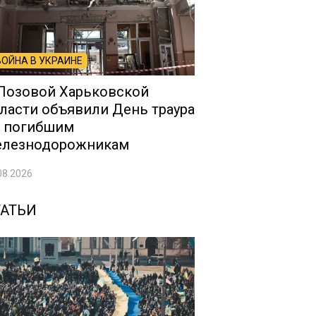
ВОЙНА В УКРАИНЕ
Лозовой Харьковской
ласти объявили День траура
 погибшим
елезнодорожникам
08.2026
ТАТЬИ