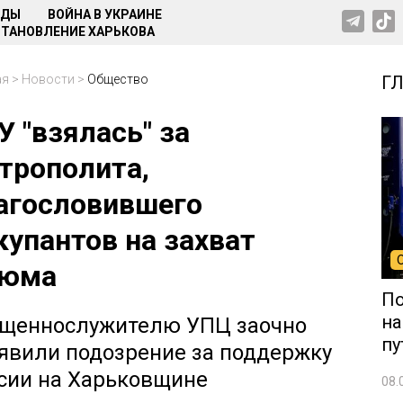
НДЫ
ВОЙНА В УКРАИНЕ
ТАНОВЛЕНИЕ ХАРЬКОВА
ая
>
Новости
>
Общество
Г
У "взялась" за
трополита,
агословившего
купантов на захват
юма
По
на
щеннослужителю УПЦ заочно
пу
явили подозрение за поддержку
сии на Харьковщине
08.