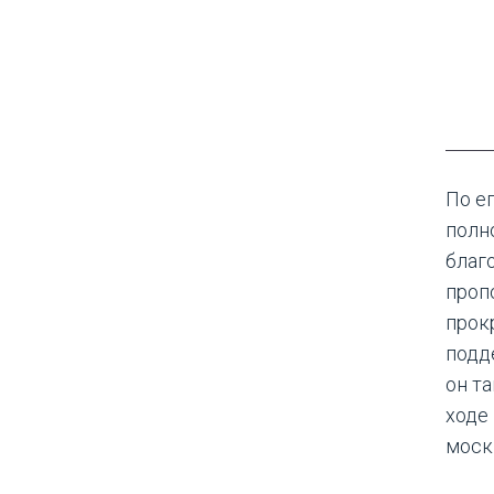
По е
полн
благ
проп
прок
подд
он т
ходе
моск