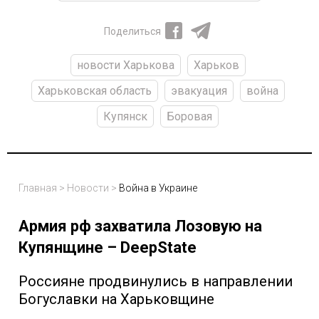
Поделиться
новости Харькова
Харьков
Харьковская область
эвакуация
война
Купянск
Боровая
Главная
>
Новости
>
Война в Украине
Армия рф захватила Лозовую на
Купянщине – DeepState
Россияне продвинулись в направлении
Богуславки на Харьковщине