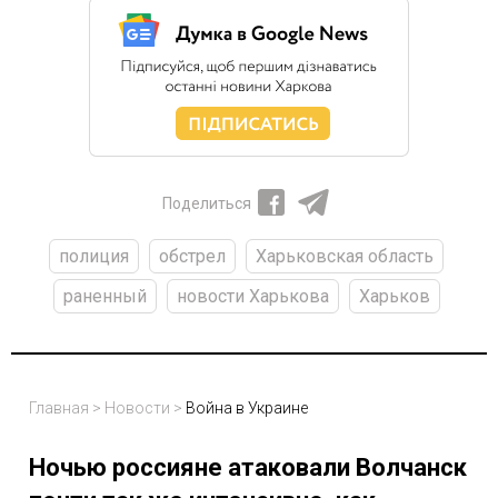
Поделиться
полиция
обстрел
Харьковская область
раненный
новости Харькова
Харьков
Главная
>
Новости
>
Война в Украине
Ночью россияне атаковали Волчанск