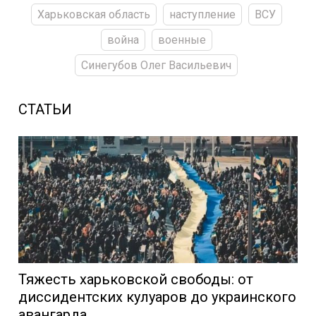
Харьковская область
наступление
ВСУ
война
военные
Синегубов Олег Васильевич
СТАТЬИ
Тяжесть харьковской свободы: от
диссидентских кулуаров до украинского
авангарда