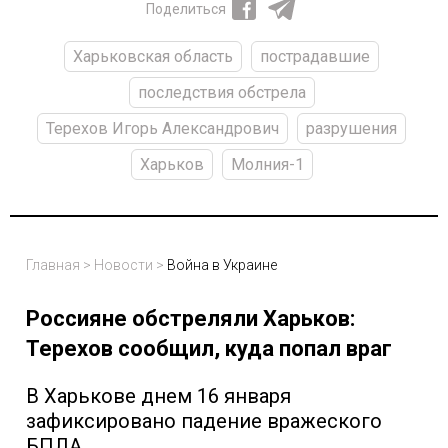
Поделиться
Харьковская область
пострадавшие
последствия обстрела
Терехов Игорь Александрович
разрушения
Харьков
Молния-1
Главная
>
Новости
>
Война в Украине
Россияне обстреляли Харьков:
Терехов сообщил, куда попал враг
В Харькове днем 16 января
зафиксировано падение вражеского
БПЛА