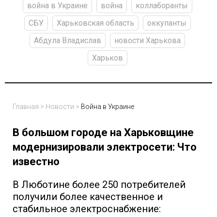
война в Украине
война
коллаборанты
СБУ
Харьковская область
оккупанты
Абдула Владислав
новости Харькова
Харьков
Главная
>
Новости
>
Война в Украине
В большом городе на Харьковщине
модернизировали электросети: Что
известно
В Люботине более 250 потребителей
получили более качественное и
стабильное электроснабжение: