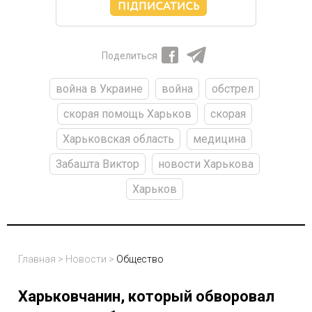
Поделиться
война в Украине
война
обстрел
скорая помощь Харьков
скорая
Харьковская область
медицина
Забашта Виктор
новости Харькова
Харьков
Главная
>
Новости
>
Общество
Харьковчанин, который обворовал