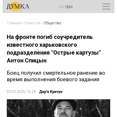
укр
|
рус
Главная
>
Новости
>
Общество
На фронте погиб соучредитель
известного харьковского
подразделения "Острые картузы"
Антон Спицын
Боец получил смертельное ранение во
время выполнения боевого задания
03.02.2025, 16:24
Дар'я Кричун