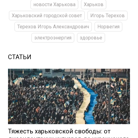
новости Харькова
Харьков
Харьковский городской совет
Игорь Терехов
Терехов Игорь Александрович
Норвегия
электроэнергия
здоровье
СТАТЬИ
Тяжесть харьковской свободы: от