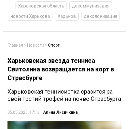
Харьковская область
декоммунизация
новости Харькова
Харьков
деколонизация
Главная
>
Новости
>
Спорт
Харьковская звезда тенниса
Свитолина возвращается на корт в
Страсбурге
Харьковская теннисистка сразится за
свой третий трофей на почве Страсбурга
05.05.2025, 17:13
Алина Лисичкина