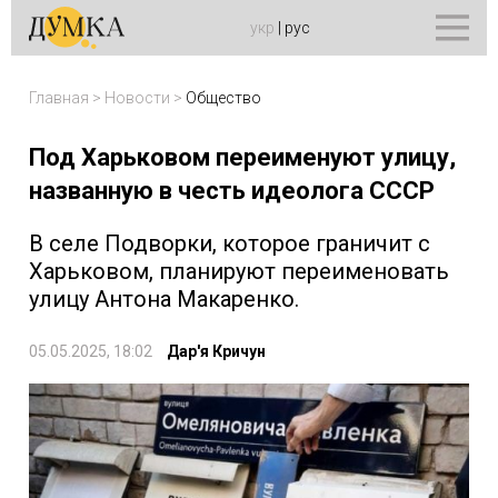
укр
|
рус
Главная
>
Новости
>
Общество
Под Харьковом переименуют улицу,
названную в честь идеолога СССР
В селе Подворки, которое граничит с
Харьковом, планируют переименовать
улицу Антона Макаренко.
05.05.2025, 18:02
Дар'я Кричун