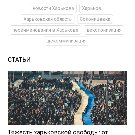
новости Харькова
Харьков
Харьковская область
Солоницевка
переименования в Харькове
деколонизация
декоммунизация
СТАТЬИ
Тяжесть харьковской свободы: от