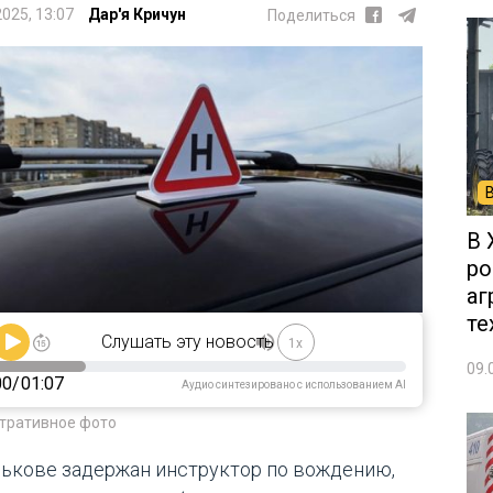
2025, 13:07
Дар'я Кричун
Поделиться
В 
ро
аг
те
Слушать эту новость
1x
09.
00
/
01:07
Аудио синтезировано с использованием AI
тративное фото
рькове задержан инструктор по вождению,