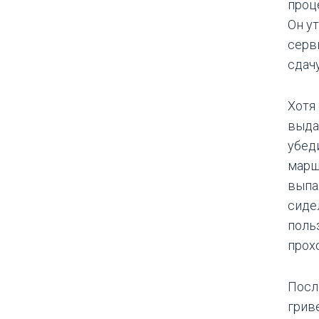
проц
Он у
серв
сдач
Хотя
выда
убеди
марш
выпа
сиде
поль
прох
Посл
грив