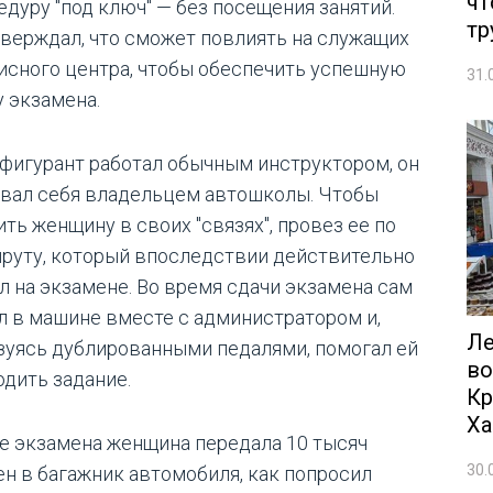
чт
едуру "под ключ" — без посещения занятий.
тр
тверждал, что сможет повлиять на служащих
исного центра, чтобы обеспечить успешную
31.
у экзамена.
 фигурант работал обычным инструктором, он
вал себя владельцем автошколы. Чтобы
ть женщину в своих "связях", провез ее по
руту, который впоследствии действительно
л на экзамене. Во время сдачи экзамена сам
л в машине вместе с администратором и,
Ле
зуясь дублированными педалями, помогал ей
во
одить задание.
Кр
Ха
е экзамена женщина передала 10 тысяч
30.
ен в багажник автомобиля, как попросил