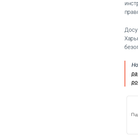
инст
прав
Досу
Харь
безо
Но
ра
ро