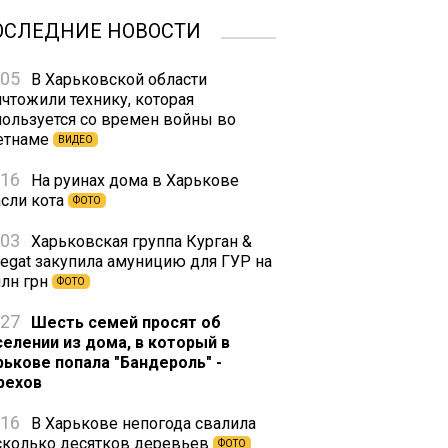
ОСЛЕДНИЕ НОВОСТИ
:05
В Харьковской области
ичтожили технику, которая
пользуется со времен войны во
етнаме
ВИДЕО
:16
На руинах дома в Харькове
асли кота
ФОТО
:03
Харьковская группа Курган &
regat закупила амуницию для ГУР на
млн грн
ФОТО
:27
Шесть семей просят об
селении из дома, в который в
рькове попала "Бандероль" -
рехов
:16
В Харькове непогода свалила
сколько десятков деревьев
ФОТО