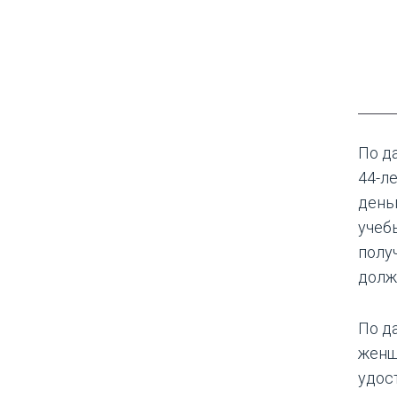
По д
44-л
день
учеб
полу
долж
По д
женщ
удос