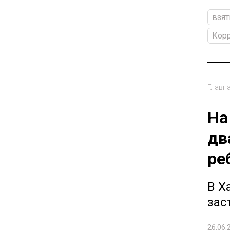
взят
Кор
Главн
На
дв
ре
В Х
зас
26.06.