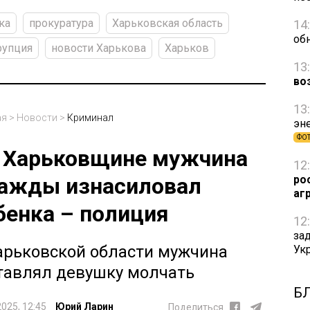
ка
прокуратура
Харьковская область
14
об
рупция
новости Харькова
Харьков
13
во
13
ая
>
Новости
>
Криминал
эн
ФО
 Харьковщине мужчина
12
ро
ажды изнасиловал
аг
бенка – полиция
12
за
арьковской области мужчина
Ук
тавлял девушку молчать
Б
2025, 12:45
Юрий Ларин
Поделиться