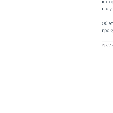
кото
полу
Об э
проку