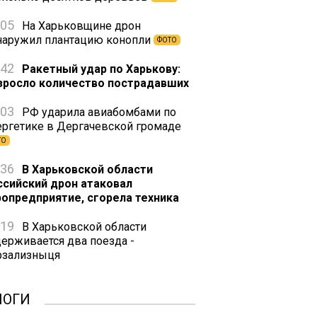
:05
На Харьковщине дрон
наружил плантацию конопли
ФОТО
:42
Ракетный удар по Харькову:
зросло количество пострадавших
:03
РФ ударила авиабомбами по
ергетике в Дергачевской громаде
ТО
:36
В Харьковской области
ссийский дрон атаковал
ропредприятие, сгорела техника
:19
В Харьковской области
держивается два поезда -
рзализныця
ЛОГИ