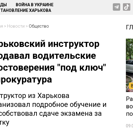
НДЫ
ВОЙНА В УКРАИНЕ
ТАНОВЛЕНИЕ ХАРЬКОВА
ая
>
Новости
>
Общество
Г
рьковский инструктор
одавал водительские
остоверения "под ключ"
прокуратура
труктор из Харькова
Ра
анизовал подробное обучение и
во
собствовал сдаче экзамена за
по
тку
09.