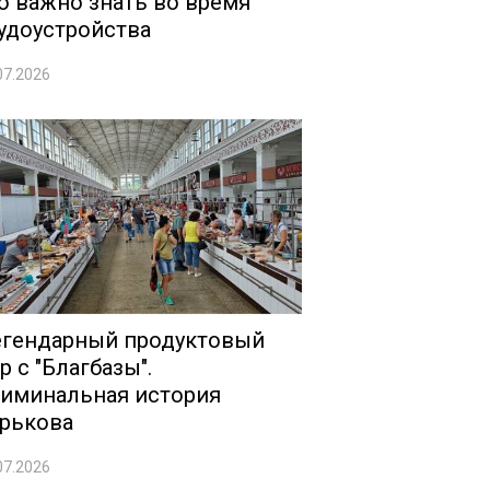
о важно знать во время
удоустройства
07.2026
гендарный продуктовый
р с "Благбазы".
иминальная история
рькова
07.2026