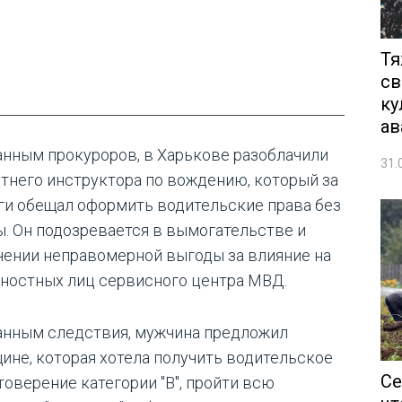
Тя
св
ку
ав
анным прокуроров, в Харькове разоблачили
31.
етнего инструктора по вождению, который за
ги обещал оформить водительские права без
ы. Он подозревается в вымогательстве и
чении неправомерной выгоды за влияние на
ностных лиц сервисного центра МВД.
анным следствия, мужчина предложил
ине, которая хотела получить водительское
Се
товерение категории "В", пройти всю