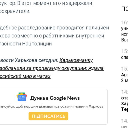
руктор. В этот момент его и задержали
П
оохранители.
16
дебное расследование проводится полицией
ун
ис
кова совместно с работниками внутренней
Вь
пасности Нацполиции.
15
сп
вости Харькова сегодня:
Харьковчанку
зоблачили за пропаганду оккупации: ждала
15
Ag
ссийский мир в чатах
2 
14
от
Ха
Те
14
не