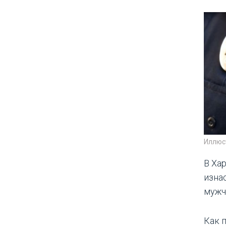
Иллюс
В Ха
изна
мужч
Как 