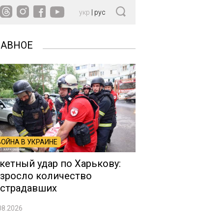
укр
|
рус
ЛАВНОЕ
ВОЙНА В УКРАИНЕ
кетный удар по Харькову:
зросло количество
страдавших
08.2026