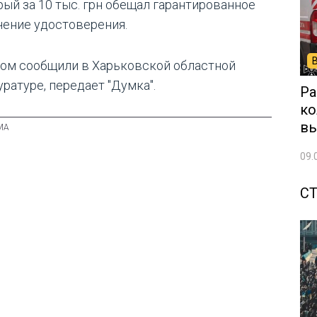
рый за 10 тыс. грн обещал гарантированное
чение удостоверения.
том сообщили в Харьковской областной
ратуре, передает "Думка".
Ра
ко
вы
09.
С