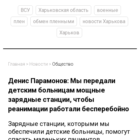
ВСУ
Харьковская область
военные
плен
обмен пленными
новости Харькова
Харьков
Главная
>
Новости
>
Общество
Денис Парамонов: Мы передали
детским больницам мощные
зарядные станции, чтобы
реанимации работали бесперебойно
Зарядные станции, которыми мы
обеспечили детские больницы, помогут
спасать маленьких пациентов