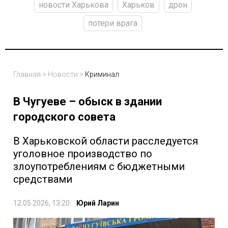
новости Харькова
Харьков
дрон
потери врага
Главная
>
Новости
>
Криминал
В Чугуеве – обыск в здании
городского совета
В Харьковской области расследуется
уголовное производство по
злоупотреблениям с бюджетными
средствами
12.05.2026, 13:20
Юрий Ларин