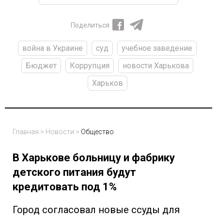
Поделиться
война в Украине
суд
учебное заведение
Бюджет
Коррупция
новости Харькова
Харьков
Главная
>
Новости
>
Общество
В Харькове больницу и фабрику
детского питания будут
кредитовать под 1%
Город согласовал новые ссуды для