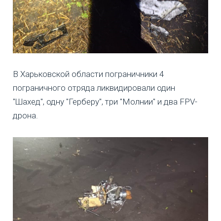
В Харьковской области пограничники 4
пограничного отряда ликвидировали один
"Шахед", одну "Герберу", три "Молнии" и два FPV-
дрона.