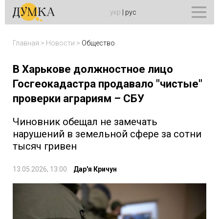
укр
|
рус
Главная
>
Новости
>
Общество
В Харькове должностное лицо
Госгеокадастра продавало "чистые"
проверки аграриям – СБУ
Чиновник обещал не замечать
нарушений в земельной сфере за сотни
тысяч гривен
13.05.2026, 13:00
Дар'я Кричун