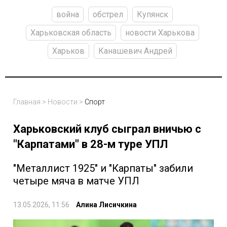
война
обстрел
Купянск
Харьковская область
новости Харькова
Харьков
Канашевич Андрей
Главная
>
Новости
>
Спорт
Харьковский клуб сыграл вничью с
"Карпатами" в 28-м туре УПЛ
"Металлист 1925" и "Карпаты" забили
четыре мяча в матче УПЛ
13.05.2026, 11:56
Алина Лисичкина