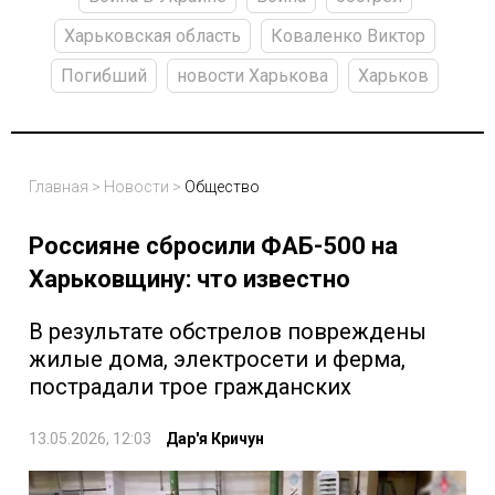
Харьковская область
Коваленко Виктор
Погибший
новости Харькова
Харьков
Главная
>
Новости
>
Общество
Россияне сбросили ФАБ-500 на
Харьковщину: что известно
В результате обстрелов повреждены
жилые дома, электросети и ферма,
пострадали трое гражданских
13.05.2026, 12:03
Дар'я Кричун