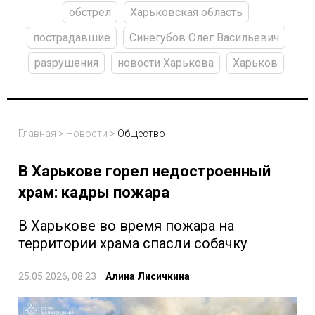
обстрел
Харьковская область
пострадавшие
Синегубов Олег Васильевич
разрушения
новости Харькова
Харьков
Главная
>
Новости
>
Общество
В Харькове горел недостроенный
храм: кадры пожара
В Харькове во время пожара на
территории храма спасли собачку
25.05.2026, 08:23
Алина Лисичкина