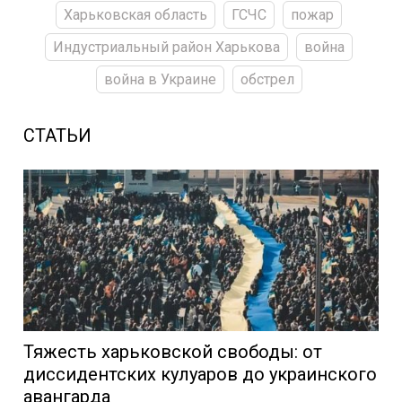
Харьковская область
ГСЧС
пожар
Индустриальный район Харькова
война
война в Украине
обстрел
СТАТЬИ
Тяжесть харьковской свободы: от
диссидентских кулуаров до украинского
авангарда