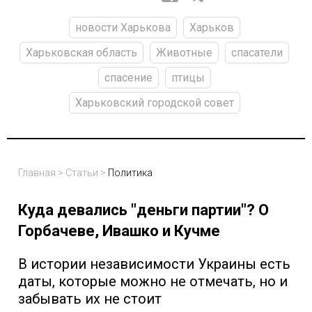
новости Харькова
Харьков
Харьковская область
Животные
спасатели
спасение
птицы
Харьковский городской совет
Главная
>
Статьи
>
Политика
Куда девались "деньги партии"? О
Горбачеве, Ивашко и Кучме
В истории независимости Украины есть
даты, которые можно не отмечать, но и
забывать их не стоит